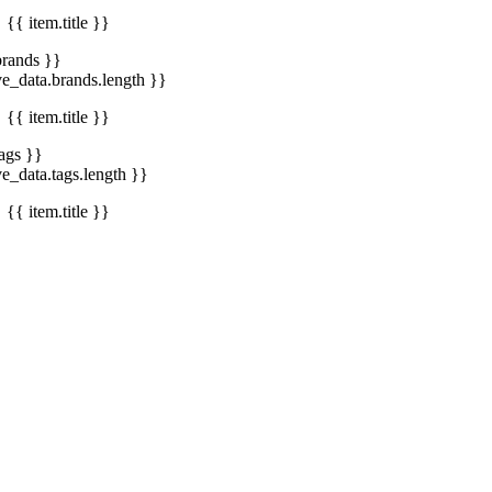
{{ item.title }}
brands }}
ve_data.brands.length }}
{{ item.title }}
tags }}
ve_data.tags.length }}
{{ item.title }}