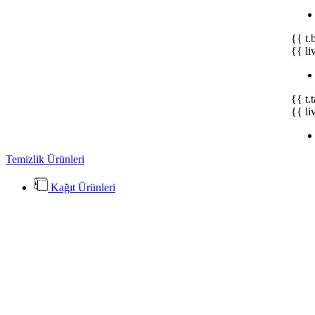
{{ t.
{{ li
{{ t.
{{ li
Temizlik Ürünleri
Kağıt Ürünleri