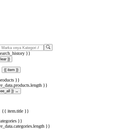
search_history }}
clear }}
{{ item }}
products }}
ve_data.products.length }}
.see_all }} →
{{ item.title }}
categories }}
ve_data.categories.length }}