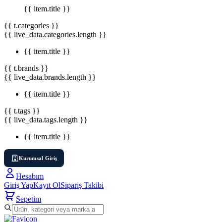
{{ item.title }}
{{ t.categories }}
{{ live_data.categories.length }}
{{ item.title }}
{{ t.brands }}
{{ live_data.brands.length }}
{{ item.title }}
{{ t.tags }}
{{ live_data.tags.length }}
{{ item.title }}
Kurumsal Giriş
Hesabım
Giriş Yap
Kayıt Ol
Sipariş Takibi
Sepetim