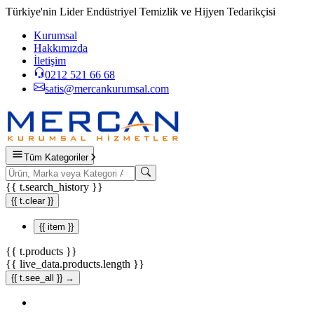
Türkiye'nin Lider Endüstriyel Temizlik ve Hijyen Tedarikçisi
Kurumsal
Hakkımızda
İletişim
0212 521 66 68
satis@mercankurumsal.com
Tüm Kategoriler
{{ t.search_history }}
{{ t.clear }}
{{ item }}
{{ t.products }}
{{ live_data.products.length }}
{{ t.see_all }} →