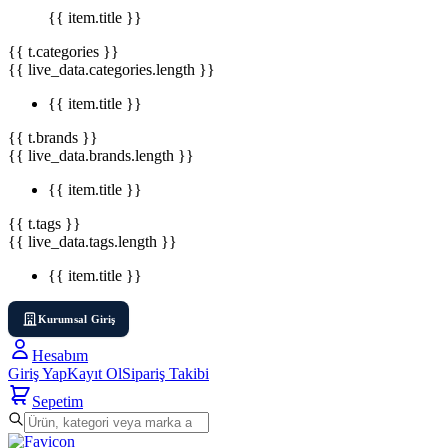
{{ item.title }}
{{ t.categories }}
{{ live_data.categories.length }}
{{ item.title }}
{{ t.brands }}
{{ live_data.brands.length }}
{{ item.title }}
{{ t.tags }}
{{ live_data.tags.length }}
{{ item.title }}
Kurumsal Giriş
Hesabım
Giriş Yap
Kayıt Ol
Sipariş Takibi
Sepetim