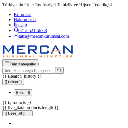
Türkiye'nin Lider Endüstriyel Temizlik ve Hijyen Tedarikçisi
Kurumsal
Hakkımızda
İletişim
0212 521 66 68
satis@mercankurumsal.com
Tüm Kategoriler
{{ t.search_history }}
{{ t.clear }}
{{ item }}
{{ t.products }}
{{ live_data.products.length }}
{{ t.see_all }} →