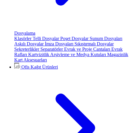
Dosyalama
Klasörler
Telli Dosyalar
Poşet Dosyalar
Sunum Dosyaları
Askılı Dosyalar
İmza Dosyaları
Sıkıştırmalı Dosyalar
Sekreterlikler
Separatörler
Evrak ve Proje Çantaları
Evrak
Rafları
Kartvizitlik
Arşivleme ve Medya Kutuları
Magazinlik
Kart Aksesuarları
Ofis Kağıt Ürünleri