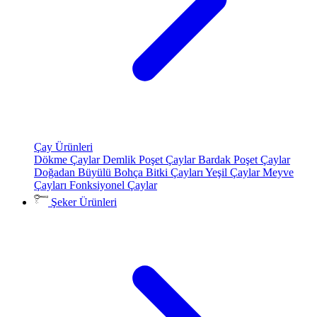
Çay Ürünleri
Dökme Çaylar
Demlik Poşet Çaylar
Bardak Poşet Çaylar
Doğadan Büyülü Bohça
Bitki Çayları
Yeşil Çaylar
Meyve
Çayları
Fonksiyonel Çaylar
Şeker Ürünleri