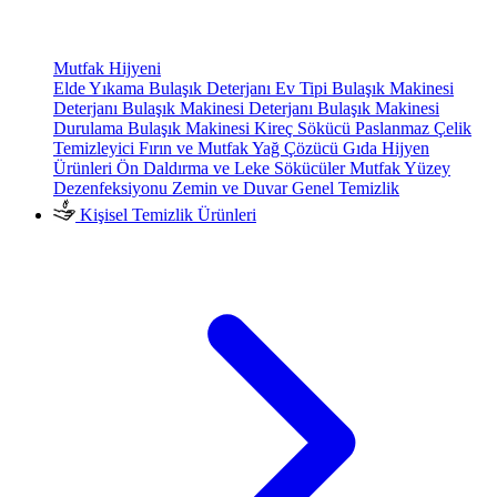
Mutfak Hijyeni
Elde Yıkama Bulaşık Deterjanı
Ev Tipi Bulaşık Makinesi
Deterjanı
Bulaşık Makinesi Deterjanı
Bulaşık Makinesi
Durulama
Bulaşık Makinesi Kireç Sökücü
Paslanmaz Çelik
Temizleyici
Fırın ve Mutfak Yağ Çözücü
Gıda Hijyen
Ürünleri
Ön Daldırma ve Leke Sökücüler
Mutfak Yüzey
Dezenfeksiyonu
Zemin ve Duvar Genel Temizlik
Kişisel Temizlik Ürünleri