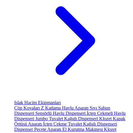
Islak Hacim Ekipmanları
Çöp Kovaları
Z Katlama Havlu Aparatı
Sıvı Sabun
Dispenseri
Sensörlü Havlu Dispenseri
İçten Çekmeli Havlu
Dispenseri
Jumbo Tuvalet Kağıdı Dispenseri
Klozet Kapak
Örtüsü Aparatı
İçten Çekme Tuvalet Kağıdı Dispenseri
Dispenser Peçete Aparatı
El Kurutma Makinesi
Klozet