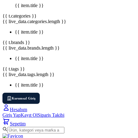
{{ item.title }}
{{ t.categories }}
{{ live_data.categories.length }}
{{ item.title }}
{{ t.brands }}
{{ live_data.brands.length }}
{{ item.title }}
{{ t.tags }}
{{ live_data.tags.length }}
{{ item.title }}
Kurumsal Giriş
Hesabım
Giriş Yap
Kayıt Ol
Sipariş Takibi
Sepetim