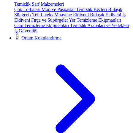
Temizlik Sarf Malzemeleri
Çöp Torbaları
Mop ve Paspaslar
Temizlik Bezleri
Bulaşık
Süngeri / Teli
Lateks Muayene Eldiveni
Bulaşık Eldiveni
İş
Eldiveni
Fırça ve Süpürgeler
Yer Temizleme Ekipmanları
Cam Temizleme Ekipmanları
Temizlik Arabaları ve Yedekleri
İş Güvenliği
Ortam Kokulandırma