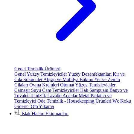
Genel Temizlik Ürünleri
Genel Yüzey Temizleyiciler
Yüzey Dezenfektanları
Kir ve
Cila Sökücüler
Ahşap ve Mobilya Bakımı
Yer ve Zemin
Cilaları
Ovma Kremleri
Otomat Yüzey Temizleyiciler
Çamaşır Suyu
Cam Temizleyiciler
Halı Şampuanı
Banyo ve
Tuvalet Temizlik
Lavabo Açıcılar
Metal Parlatıcı ve
Temizleyici
Oda Temizlik - Housekeeping Ürünleri
Wc Koku
Giderici
Oto Yıkama
Islak Hacim Ekipmanları