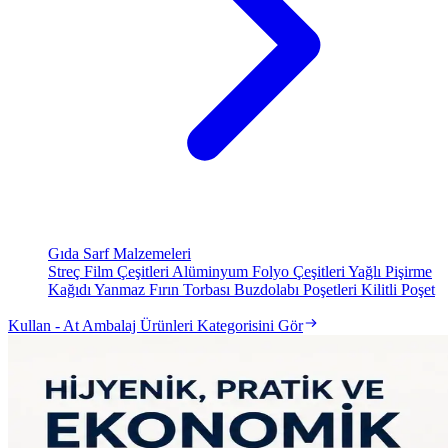
Gıda Sarf Malzemeleri
Streç Film Çeşitleri
Alüminyum Folyo Çeşitleri
Yağlı Pişirme
Kağıdı
Yanmaz Fırın Torbası
Buzdolabı Poşetleri
Kilitli Poşet
Kullan - At Ambalaj Ürünleri Kategorisini Gör