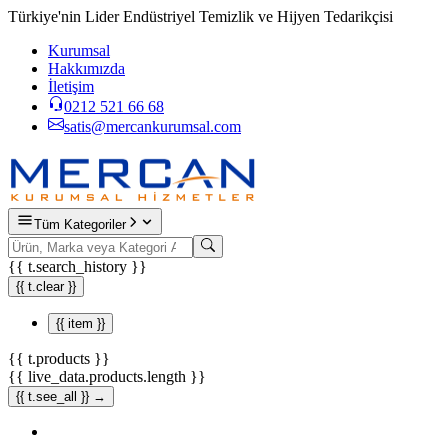
Türkiye'nin Lider Endüstriyel Temizlik ve Hijyen Tedarikçisi
Kurumsal
Hakkımızda
İletişim
0212 521 66 68
satis@mercankurumsal.com
Tüm Kategoriler
{{ t.search_history }}
{{ t.clear }}
{{ item }}
{{ t.products }}
{{ live_data.products.length }}
{{ t.see_all }} →