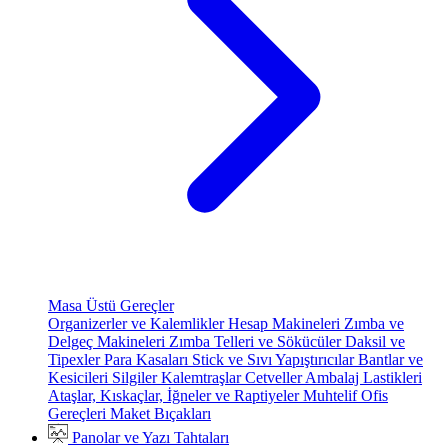
Masa Üstü Gereçler
Organizerler ve Kalemlikler
Hesap Makineleri
Zımba ve
Delgeç Makineleri
Zımba Telleri ve Sökücüler
Daksil ve
Tipexler
Para Kasaları
Stick ve Sıvı Yapıştırıcılar
Bantlar ve
Kesicileri
Silgiler
Kalemtraşlar
Cetveller
Ambalaj Lastikleri
Ataşlar, Kıskaçlar, İğneler ve Raptiyeler
Muhtelif Ofis
Gereçleri
Maket Bıçakları
Panolar ve Yazı Tahtaları