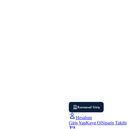
Kurumsal Giriş
Hesabım
Giriş Yap
Kayıt Ol
Sipariş Takibi