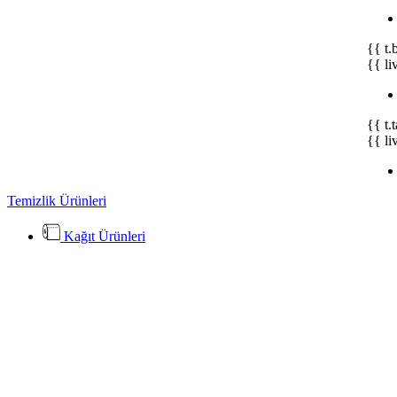
{{ t.
{{ li
{{ t.
{{ li
Temizlik Ürünleri
Kağıt Ürünleri