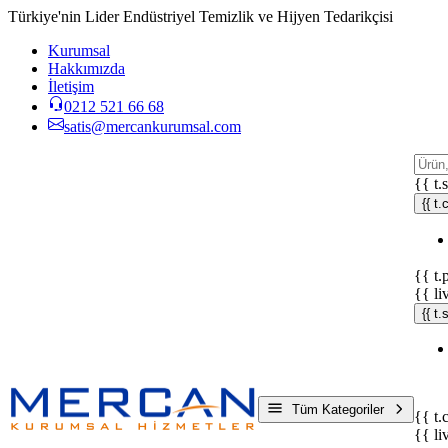
Türkiye'nin Lider Endüstriyel Temizlik ve Hijyen Tedarikçisi
Kurumsal
Hakkımızda
İletişim
0212 521 66 68
satis@mercankurumsal.com
{{ t.
{{ t.
{{ t.
{{ li
{{ t
Tüm Kategoriler
{{ t.
{{ li