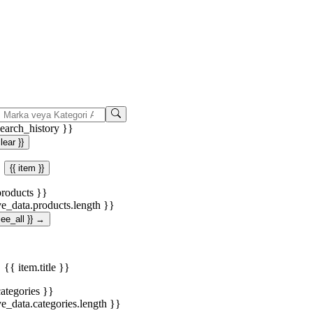
search_history }}
clear }}
{{ item }}
products }}
ve_data.products.length }}
.see_all }} →
{{ item.title }}
categories }}
ve_data.categories.length }}