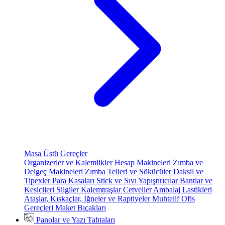
Masa Üstü Gereçler
Organizerler ve Kalemlikler
Hesap Makineleri
Zımba ve
Delgeç Makineleri
Zımba Telleri ve Sökücüler
Daksil ve
Tipexler
Para Kasaları
Stick ve Sıvı Yapıştırıcılar
Bantlar ve
Kesicileri
Silgiler
Kalemtraşlar
Cetveller
Ambalaj Lastikleri
Ataşlar, Kıskaçlar, İğneler ve Raptiyeler
Muhtelif Ofis
Gereçleri
Maket Bıçakları
Panolar ve Yazı Tahtaları