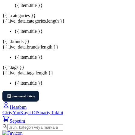
{{ item.title }}
{{ t.categories }}
{{ live_data.categories.length }}
{{ item.title }}
{{ t.brands }}
{{ live_data.brands.length }}
{{ item.title }}
{{ t.tags }}
{{ live_data.tags.length }}
{{ item.title }}
Kurumsal Giriş
Hesabım
Giriş Yap
Kayıt Ol
Sipariş Takibi
Sepetim