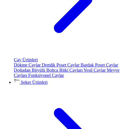
Çay Ürünleri
Dökme Çaylar
Demlik Poşet Çaylar
Bardak Poşet Çaylar
Doğadan Büyülü Bohça
Bitki Çayları
Yeşil Çaylar
Meyve
Çayları
Fonksiyonel Çaylar
Şeker Ürünleri