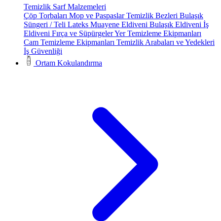
Temizlik Sarf Malzemeleri
Çöp Torbaları
Mop ve Paspaslar
Temizlik Bezleri
Bulaşık
Süngeri / Teli
Lateks Muayene Eldiveni
Bulaşık Eldiveni
İş
Eldiveni
Fırça ve Süpürgeler
Yer Temizleme Ekipmanları
Cam Temizleme Ekipmanları
Temizlik Arabaları ve Yedekleri
İş Güvenliği
Ortam Kokulandırma