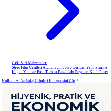
Gıda Sarf Malzemeleri
Streç Film Çeşitleri
Alüminyum Folyo Çeşitleri
Yağlı Pişirme
Kağıdı
Yanmaz Fırın Torbası
Buzdolabı Poşetleri
Kilitli Poşet
Kullan - At Ambalaj Ürünleri Kategorisini Gör