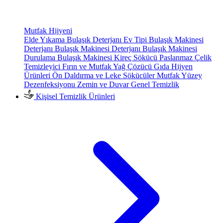
Mutfak Hijyeni
Elde Yıkama Bulaşık Deterjanı
Ev Tipi Bulaşık Makinesi
Deterjanı
Bulaşık Makinesi Deterjanı
Bulaşık Makinesi
Durulama
Bulaşık Makinesi Kireç Sökücü
Paslanmaz Çelik
Temizleyici
Fırın ve Mutfak Yağ Çözücü
Gıda Hijyen
Ürünleri
Ön Daldırma ve Leke Sökücüler
Mutfak Yüzey
Dezenfeksiyonu
Zemin ve Duvar Genel Temizlik
Kişisel Temizlik Ürünleri