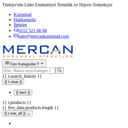
Türkiye'nin Lider Endüstriyel Temizlik ve Hijyen Tedarikçisi
Kurumsal
Hakkımızda
İletişim
0212 521 66 68
satis@mercankurumsal.com
Tüm Kategoriler
{{ t.search_history }}
{{ t.clear }}
{{ item }}
{{ t.products }}
{{ live_data.products.length }}
{{ t.see_all }} →