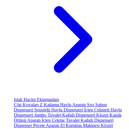
Islak Hacim Ekipmanları
Çöp Kovaları
Z Katlama Havlu Aparatı
Sıvı Sabun
Dispenseri
Sensörlü Havlu Dispenseri
İçten Çekmeli Havlu
Dispenseri
Jumbo Tuvalet Kağıdı Dispenseri
Klozet Kapak
Örtüsü Aparatı
İçten Çekme Tuvalet Kağıdı Dispenseri
Dispenser Peçete Aparatı
El Kurutma Makinesi
Klozet