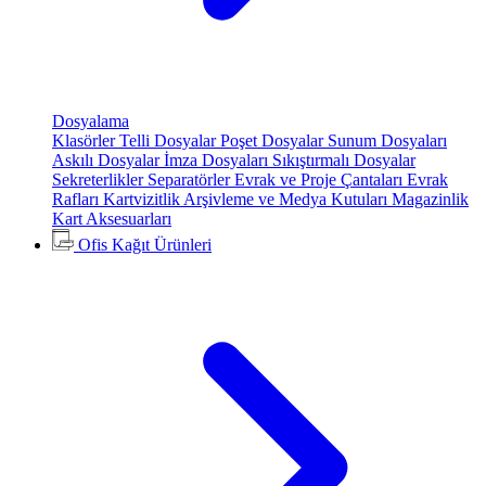
Dosyalama
Klasörler
Telli Dosyalar
Poşet Dosyalar
Sunum Dosyaları
Askılı Dosyalar
İmza Dosyaları
Sıkıştırmalı Dosyalar
Sekreterlikler
Separatörler
Evrak ve Proje Çantaları
Evrak
Rafları
Kartvizitlik
Arşivleme ve Medya Kutuları
Magazinlik
Kart Aksesuarları
Ofis Kağıt Ürünleri