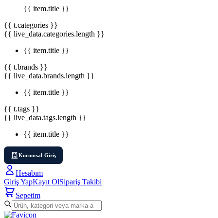
{{ item.title }}
{{ t.categories }}
{{ live_data.categories.length }}
{{ item.title }}
{{ t.brands }}
{{ live_data.brands.length }}
{{ item.title }}
{{ t.tags }}
{{ live_data.tags.length }}
{{ item.title }}
Kurumsal Giriş
Hesabım
Giriş Yap
Kayıt Ol
Sipariş Takibi
Sepetim