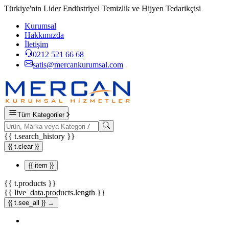
Türkiye'nin Lider Endüstriyel Temizlik ve Hijyen Tedarikçisi
Kurumsal
Hakkımızda
İletişim
0212 521 66 68
satis@mercankurumsal.com
Tüm Kategoriler
{{ t.search_history }}
{{ t.clear }}
{{ item }}
{{ t.products }}
{{ live_data.products.length }}
{{ t.see_all }} →