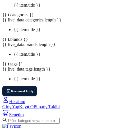
{{ item.title }}
{{ t.categories }}
{{ live_data.categories.length }}
{{ item.title }}
{{ t.brands }}
{{ live_data.brands.length }}
{{ item.title }}
{{ t.tags }}
{{ live_data.tags.length }}
{{ item.title }}
Kurumsal Giriş
Hesabım
Giriş Yap
Kayıt Ol
Sipariş Takibi
Sepetim