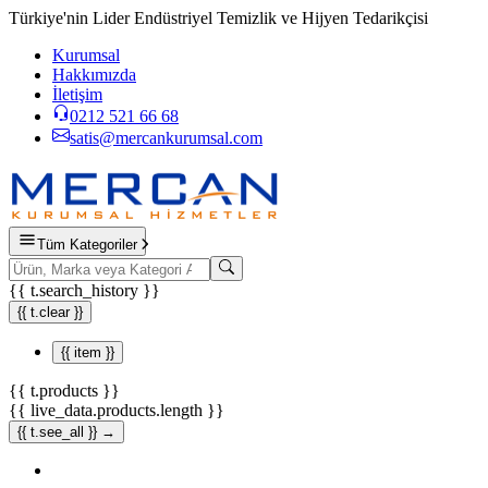
Türkiye'nin Lider Endüstriyel Temizlik ve Hijyen Tedarikçisi
Kurumsal
Hakkımızda
İletişim
0212 521 66 68
satis@mercankurumsal.com
Tüm Kategoriler
{{ t.search_history }}
{{ t.clear }}
{{ item }}
{{ t.products }}
{{ live_data.products.length }}
{{ t.see_all }} →