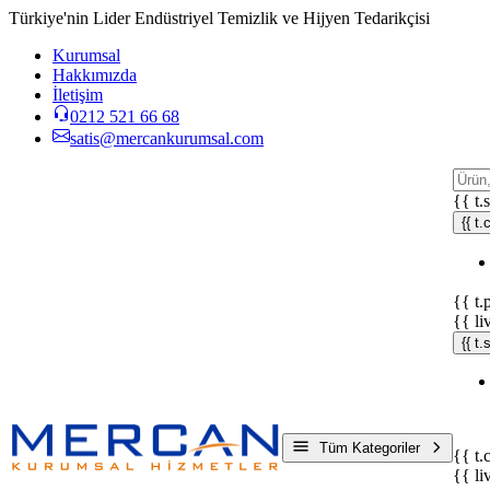
Türkiye'nin Lider Endüstriyel Temizlik ve Hijyen Tedarikçisi
Kurumsal
Hakkımızda
İletişim
0212 521 66 68
satis@mercankurumsal.com
{{ t.
{{ t.
{{ t.
{{ li
{{ t
Tüm Kategoriler
{{ t.
{{ li