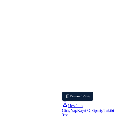
Kurumsal Giriş
Hesabım
Giriş Yap
Kayıt Ol
Sipariş Takibi