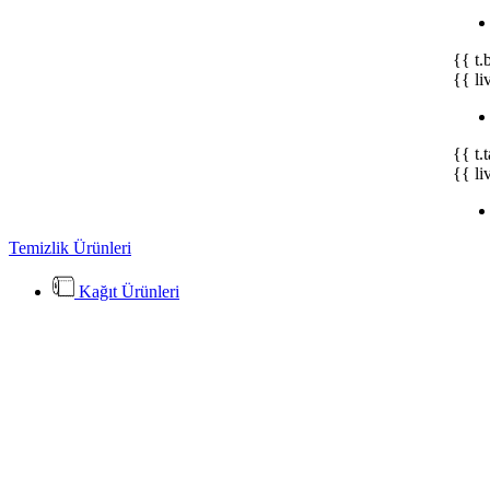
{{ t.
{{ li
{{ t.
{{ li
Temizlik Ürünleri
Kağıt Ürünleri