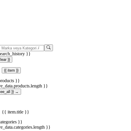
search_history }}
clear }}
{{ item }}
products }}
ve_data.products.length }}
.see_all }} →
{{ item.title }}
categories }}
ve_data.categories.length }}