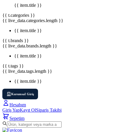
{{ item.title }}
{{ t.categories }}
{{ live_data.categories.length }}
{{ item.title }}
{{ t.brands }}
{{ live_data.brands.length }}
{{ item.title }}
{{ t.tags }}
{{ live_data.tags.length }}
{{ item.title }}
Kurumsal Giriş
Hesabım
Giriş Yap
Kayıt Ol
Sipariş Takibi
Sepetim