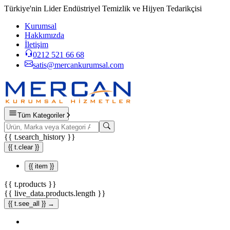
Türkiye'nin Lider Endüstriyel Temizlik ve Hijyen Tedarikçisi
Kurumsal
Hakkımızda
İletişim
0212 521 66 68
satis@mercankurumsal.com
Tüm Kategoriler
{{ t.search_history }}
{{ t.clear }}
{{ item }}
{{ t.products }}
{{ live_data.products.length }}
{{ t.see_all }} →