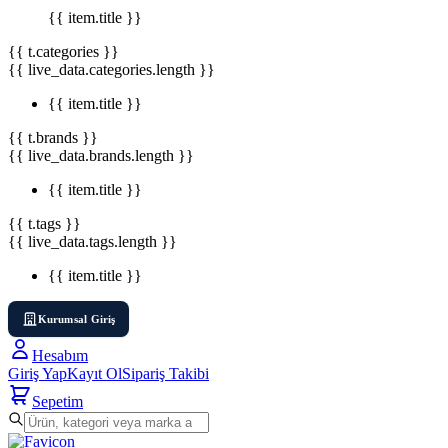
{{ item.title }}
{{ t.categories }}
{{ live_data.categories.length }}
{{ item.title }}
{{ t.brands }}
{{ live_data.brands.length }}
{{ item.title }}
{{ t.tags }}
{{ live_data.tags.length }}
{{ item.title }}
Kurumsal Giriş
Hesabım
Giriş Yap
Kayıt Ol
Sipariş Takibi
Sepetim