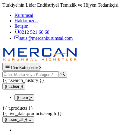
Türkiye'nin Lider Endüstriyel Temizlik ve Hijyen Tedarikçisi
Kurumsal
Hakkımızda
İletişim
0212 521 66 68
satis@mercankurumsal.com
Tüm Kategoriler
{{ t.search_history }}
{{ t.clear }}
{{ item }}
{{ t.products }}
{{ live_data.products.length }}
{{ t.see_all }} →