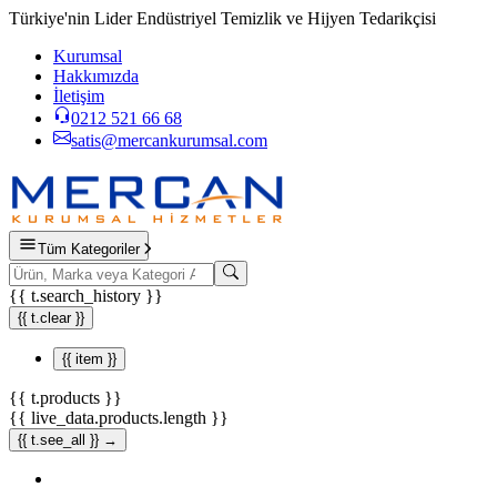
Türkiye'nin Lider Endüstriyel Temizlik ve Hijyen Tedarikçisi
Kurumsal
Hakkımızda
İletişim
0212 521 66 68
satis@mercankurumsal.com
Tüm Kategoriler
{{ t.search_history }}
{{ t.clear }}
{{ item }}
{{ t.products }}
{{ live_data.products.length }}
{{ t.see_all }} →