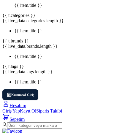
{{ item.title }}
{{ t.categories }}
{{ live_data.categories.length }}
{{ item.title }}
{{ t.brands }}
{{ live_data.brands.length }}
{{ item.title }}
{{ t.tags }}
{{ live_data.tags.length }}
{{ item.title }}
Kurumsal Giriş
Hesabım
Giriş Yap
Kayıt Ol
Sipariş Takibi
Sepetim