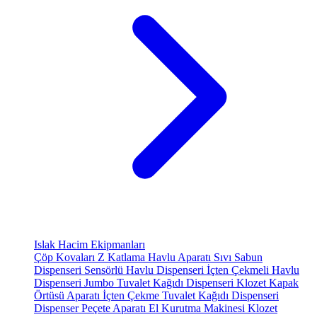
Islak Hacim Ekipmanları
Çöp Kovaları
Z Katlama Havlu Aparatı
Sıvı Sabun
Dispenseri
Sensörlü Havlu Dispenseri
İçten Çekmeli Havlu
Dispenseri
Jumbo Tuvalet Kağıdı Dispenseri
Klozet Kapak
Örtüsü Aparatı
İçten Çekme Tuvalet Kağıdı Dispenseri
Dispenser Peçete Aparatı
El Kurutma Makinesi
Klozet