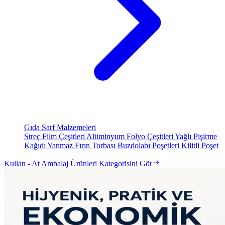
Gıda Sarf Malzemeleri
Streç Film Çeşitleri
Alüminyum Folyo Çeşitleri
Yağlı Pişirme
Kağıdı
Yanmaz Fırın Torbası
Buzdolabı Poşetleri
Kilitli Poşet
Kullan - At Ambalaj Ürünleri Kategorisini Gör