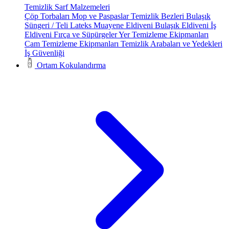
Temizlik Sarf Malzemeleri
Çöp Torbaları
Mop ve Paspaslar
Temizlik Bezleri
Bulaşık
Süngeri / Teli
Lateks Muayene Eldiveni
Bulaşık Eldiveni
İş
Eldiveni
Fırça ve Süpürgeler
Yer Temizleme Ekipmanları
Cam Temizleme Ekipmanları
Temizlik Arabaları ve Yedekleri
İş Güvenliği
Ortam Kokulandırma