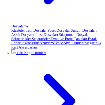
Dosyalama
Klasörler
Telli Dosyalar
Poşet Dosyalar
Sunum Dosyaları
Askılı Dosyalar
İmza Dosyaları
Sıkıştırmalı Dosyalar
Sekreterlikler
Separatörler
Evrak ve Proje Çantaları
Evrak
Rafları
Kartvizitlik
Arşivleme ve Medya Kutuları
Magazinlik
Kart Aksesuarları
Ofis Kağıt Ürünleri