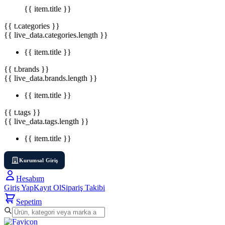
{{ item.title }}
{{ t.categories }}
{{ live_data.categories.length }}
{{ item.title }}
{{ t.brands }}
{{ live_data.brands.length }}
{{ item.title }}
{{ t.tags }}
{{ live_data.tags.length }}
{{ item.title }}
Kurumsal Giriş
Hesabım
Giriş Yap
Kayıt Ol
Sipariş Takibi
Sepetim