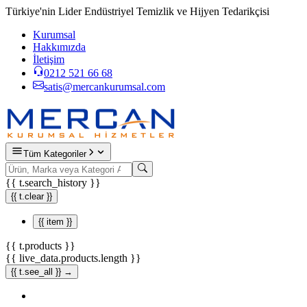
Türkiye'nin Lider Endüstriyel Temizlik ve Hijyen Tedarikçisi
Kurumsal
Hakkımızda
İletişim
0212 521 66 68
satis@mercankurumsal.com
Tüm Kategoriler
{{ t.search_history }}
{{ t.clear }}
{{ item }}
{{ t.products }}
{{ live_data.products.length }}
{{ t.see_all }} →