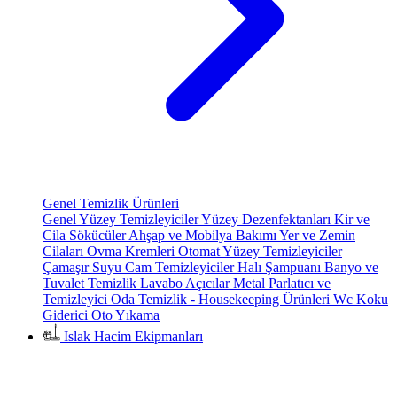
Genel Temizlik Ürünleri
Genel Yüzey Temizleyiciler
Yüzey Dezenfektanları
Kir ve
Cila Sökücüler
Ahşap ve Mobilya Bakımı
Yer ve Zemin
Cilaları
Ovma Kremleri
Otomat Yüzey Temizleyiciler
Çamaşır Suyu
Cam Temizleyiciler
Halı Şampuanı
Banyo ve
Tuvalet Temizlik
Lavabo Açıcılar
Metal Parlatıcı ve
Temizleyici
Oda Temizlik - Housekeeping Ürünleri
Wc Koku
Giderici
Oto Yıkama
Islak Hacim Ekipmanları