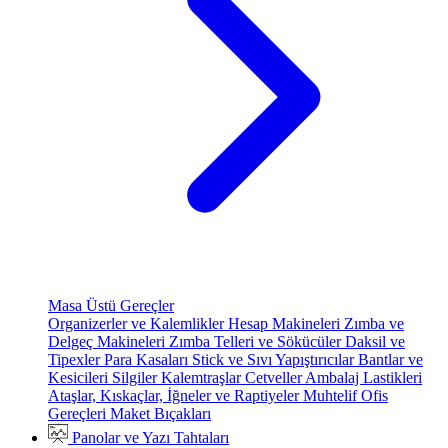
Masa Üstü Gereçler
Organizerler ve Kalemlikler
Hesap Makineleri
Zımba ve
Delgeç Makineleri
Zımba Telleri ve Sökücüler
Daksil ve
Tipexler
Para Kasaları
Stick ve Sıvı Yapıştırıcılar
Bantlar ve
Kesicileri
Silgiler
Kalemtraşlar
Cetveller
Ambalaj Lastikleri
Ataşlar, Kıskaçlar, İğneler ve Raptiyeler
Muhtelif Ofis
Gereçleri
Maket Bıçakları
Panolar ve Yazı Tahtaları