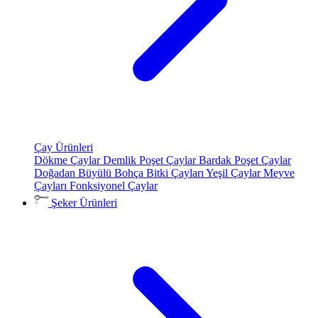
Çay Ürünleri
Dökme Çaylar
Demlik Poşet Çaylar
Bardak Poşet Çaylar
Doğadan Büyülü Bohça
Bitki Çayları
Yeşil Çaylar
Meyve
Çayları
Fonksiyonel Çaylar
Şeker Ürünleri