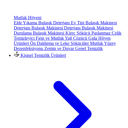
Mutfak Hijyeni
Elde Yıkama Bulaşık Deterjanı
Ev Tipi Bulaşık Makinesi
Deterjanı
Bulaşık Makinesi Deterjanı
Bulaşık Makinesi
Durulama
Bulaşık Makinesi Kireç Sökücü
Paslanmaz Çelik
Temizleyici
Fırın ve Mutfak Yağ Çözücü
Gıda Hijyen
Ürünleri
Ön Daldırma ve Leke Sökücüler
Mutfak Yüzey
Dezenfeksiyonu
Zemin ve Duvar Genel Temizlik
Kişisel Temizlik Ürünleri