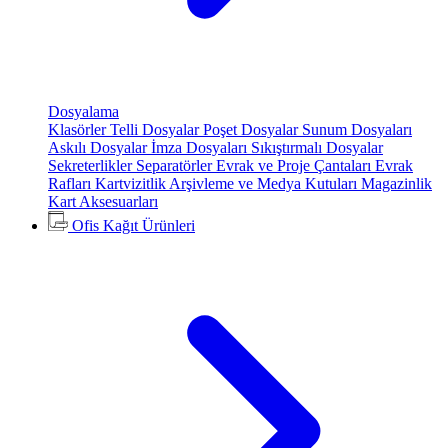
Dosyalama
Klasörler
Telli Dosyalar
Poşet Dosyalar
Sunum Dosyaları
Askılı Dosyalar
İmza Dosyaları
Sıkıştırmalı Dosyalar
Sekreterlikler
Separatörler
Evrak ve Proje Çantaları
Evrak
Rafları
Kartvizitlik
Arşivleme ve Medya Kutuları
Magazinlik
Kart Aksesuarları
Ofis Kağıt Ürünleri