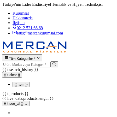
Türkiye'nin Lider Endüstriyel Temizlik ve Hijyen Tedarikçisi
Kurumsal
Hakkımızda
İletişim
0212 521 66 68
satis@mercankurumsal.com
Tüm Kategoriler
{{ t.search_history }}
{{ t.clear }}
{{ item }}
{{ t.products }}
{{ live_data.products.length }}
{{ t.see_all }} →