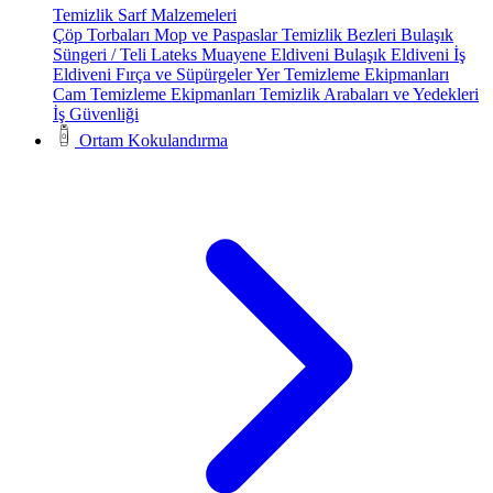
Temizlik Sarf Malzemeleri
Çöp Torbaları
Mop ve Paspaslar
Temizlik Bezleri
Bulaşık
Süngeri / Teli
Lateks Muayene Eldiveni
Bulaşık Eldiveni
İş
Eldiveni
Fırça ve Süpürgeler
Yer Temizleme Ekipmanları
Cam Temizleme Ekipmanları
Temizlik Arabaları ve Yedekleri
İş Güvenliği
Ortam Kokulandırma