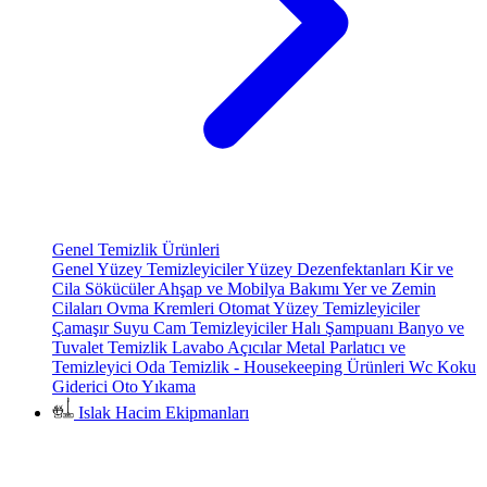
Genel Temizlik Ürünleri
Genel Yüzey Temizleyiciler
Yüzey Dezenfektanları
Kir ve
Cila Sökücüler
Ahşap ve Mobilya Bakımı
Yer ve Zemin
Cilaları
Ovma Kremleri
Otomat Yüzey Temizleyiciler
Çamaşır Suyu
Cam Temizleyiciler
Halı Şampuanı
Banyo ve
Tuvalet Temizlik
Lavabo Açıcılar
Metal Parlatıcı ve
Temizleyici
Oda Temizlik - Housekeeping Ürünleri
Wc Koku
Giderici
Oto Yıkama
Islak Hacim Ekipmanları