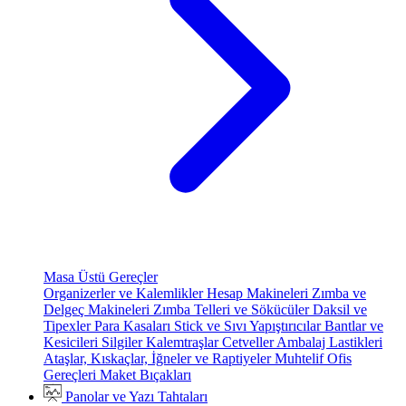
Masa Üstü Gereçler
Organizerler ve Kalemlikler
Hesap Makineleri
Zımba ve
Delgeç Makineleri
Zımba Telleri ve Sökücüler
Daksil ve
Tipexler
Para Kasaları
Stick ve Sıvı Yapıştırıcılar
Bantlar ve
Kesicileri
Silgiler
Kalemtraşlar
Cetveller
Ambalaj Lastikleri
Ataşlar, Kıskaçlar, İğneler ve Raptiyeler
Muhtelif Ofis
Gereçleri
Maket Bıçakları
Panolar ve Yazı Tahtaları