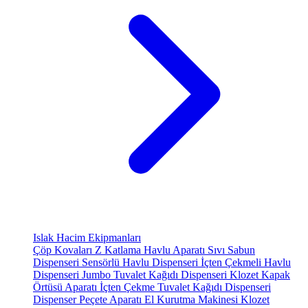
Islak Hacim Ekipmanları
Çöp Kovaları
Z Katlama Havlu Aparatı
Sıvı Sabun
Dispenseri
Sensörlü Havlu Dispenseri
İçten Çekmeli Havlu
Dispenseri
Jumbo Tuvalet Kağıdı Dispenseri
Klozet Kapak
Örtüsü Aparatı
İçten Çekme Tuvalet Kağıdı Dispenseri
Dispenser Peçete Aparatı
El Kurutma Makinesi
Klozet