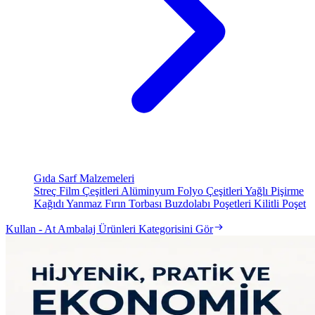
Gıda Sarf Malzemeleri
Streç Film Çeşitleri
Alüminyum Folyo Çeşitleri
Yağlı Pişirme
Kağıdı
Yanmaz Fırın Torbası
Buzdolabı Poşetleri
Kilitli Poşet
Kullan - At Ambalaj Ürünleri Kategorisini Gör