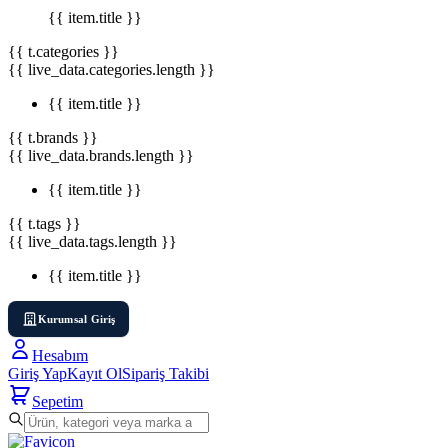
{{ item.title }}
{{ t.categories }}
{{ live_data.categories.length }}
{{ item.title }}
{{ t.brands }}
{{ live_data.brands.length }}
{{ item.title }}
{{ t.tags }}
{{ live_data.tags.length }}
{{ item.title }}
Kurumsal Giriş
Hesabım
Giriş Yap
Kayıt Ol
Sipariş Takibi
Sepetim