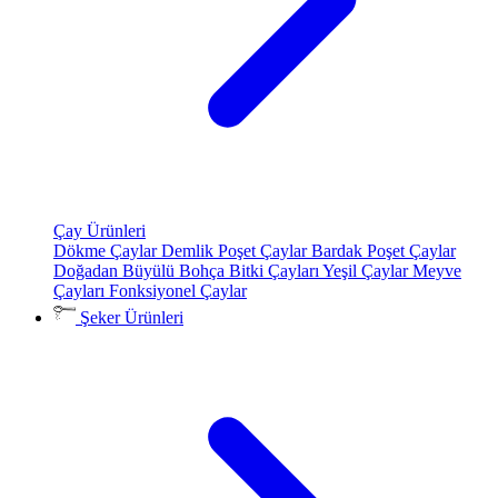
Çay Ürünleri
Dökme Çaylar
Demlik Poşet Çaylar
Bardak Poşet Çaylar
Doğadan Büyülü Bohça
Bitki Çayları
Yeşil Çaylar
Meyve
Çayları
Fonksiyonel Çaylar
Şeker Ürünleri