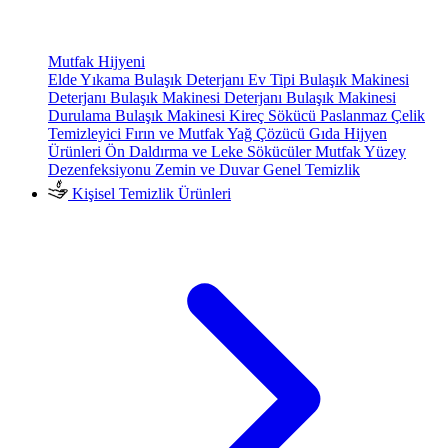
Mutfak Hijyeni
Elde Yıkama Bulaşık Deterjanı
Ev Tipi Bulaşık Makinesi
Deterjanı
Bulaşık Makinesi Deterjanı
Bulaşık Makinesi
Durulama
Bulaşık Makinesi Kireç Sökücü
Paslanmaz Çelik
Temizleyici
Fırın ve Mutfak Yağ Çözücü
Gıda Hijyen
Ürünleri
Ön Daldırma ve Leke Sökücüler
Mutfak Yüzey
Dezenfeksiyonu
Zemin ve Duvar Genel Temizlik
Kişisel Temizlik Ürünleri