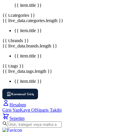
{{ item.title }}
{{ t.categories }}
{{ live_data.categories.length }}
{{ item.title }}
{{ t.brands }}
{{ live_data.brands.length }}
{{ item.title }}
{{ t.tags }}
{{ live_data.tags.length }}
{{ item.title }}
Kurumsal Giriş
Hesabım
Giriş Yap
Kayıt Ol
Sipariş Takibi
Sepetim