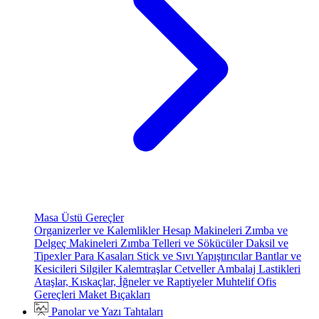
Masa Üstü Gereçler
Organizerler ve Kalemlikler
Hesap Makineleri
Zımba ve
Delgeç Makineleri
Zımba Telleri ve Sökücüler
Daksil ve
Tipexler
Para Kasaları
Stick ve Sıvı Yapıştırıcılar
Bantlar ve
Kesicileri
Silgiler
Kalemtraşlar
Cetveller
Ambalaj Lastikleri
Ataşlar, Kıskaçlar, İğneler ve Raptiyeler
Muhtelif Ofis
Gereçleri
Maket Bıçakları
Panolar ve Yazı Tahtaları