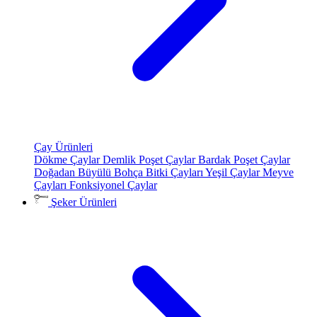
Çay Ürünleri
Dökme Çaylar
Demlik Poşet Çaylar
Bardak Poşet Çaylar
Doğadan Büyülü Bohça
Bitki Çayları
Yeşil Çaylar
Meyve
Çayları
Fonksiyonel Çaylar
Şeker Ürünleri