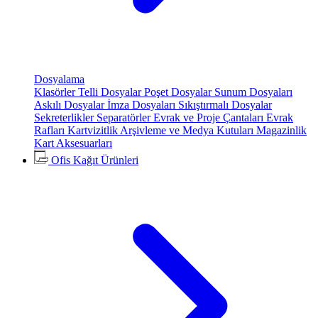
Dosyalama
Klasörler
Telli Dosyalar
Poşet Dosyalar
Sunum Dosyaları
Askılı Dosyalar
İmza Dosyaları
Sıkıştırmalı Dosyalar
Sekreterlikler
Separatörler
Evrak ve Proje Çantaları
Evrak
Rafları
Kartvizitlik
Arşivleme ve Medya Kutuları
Magazinlik
Kart Aksesuarları
Ofis Kağıt Ürünleri