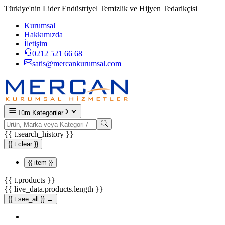
Türkiye'nin Lider Endüstriyel Temizlik ve Hijyen Tedarikçisi
Kurumsal
Hakkımızda
İletişim
0212 521 66 68
satis@mercankurumsal.com
Tüm Kategoriler
{{ t.search_history }}
{{ t.clear }}
{{ item }}
{{ t.products }}
{{ live_data.products.length }}
{{ t.see_all }} →