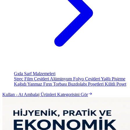
Gıda Sarf Malzemeleri
Streç Film Çeşitleri
Alüminyum Folyo Çeşitleri
Yağlı Pişirme
Kağıdı
Yanmaz Fırın Torbası
Buzdolabı Poşetleri
Kilitli Poşet
Kullan - At Ambalaj Ürünleri Kategorisini Gör