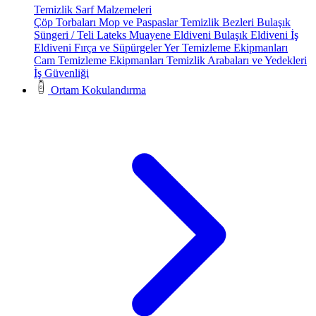
Temizlik Sarf Malzemeleri
Çöp Torbaları
Mop ve Paspaslar
Temizlik Bezleri
Bulaşık
Süngeri / Teli
Lateks Muayene Eldiveni
Bulaşık Eldiveni
İş
Eldiveni
Fırça ve Süpürgeler
Yer Temizleme Ekipmanları
Cam Temizleme Ekipmanları
Temizlik Arabaları ve Yedekleri
İş Güvenliği
Ortam Kokulandırma