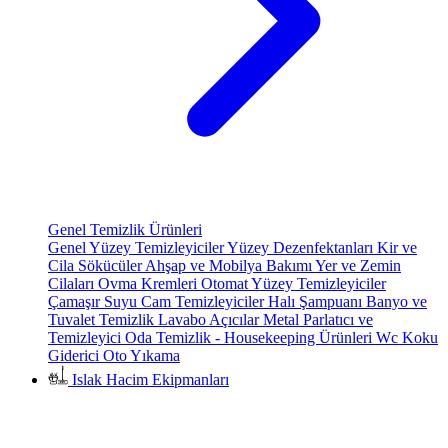
Genel Temizlik Ürünleri
Genel Yüzey Temizleyiciler
Yüzey Dezenfektanları
Kir ve
Cila Sökücüler
Ahşap ve Mobilya Bakımı
Yer ve Zemin
Cilaları
Ovma Kremleri
Otomat Yüzey Temizleyiciler
Çamaşır Suyu
Cam Temizleyiciler
Halı Şampuanı
Banyo ve
Tuvalet Temizlik
Lavabo Açıcılar
Metal Parlatıcı ve
Temizleyici
Oda Temizlik - Housekeeping Ürünleri
Wc Koku
Giderici
Oto Yıkama
Islak Hacim Ekipmanları