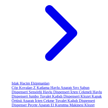
Islak Hacim Ekipmanları
Çöp Kovaları
Z Katlama Havlu Aparatı
Sıvı Sabun
Dispenseri
Sensörlü Havlu Dispenseri
İçten Çekmeli Havlu
Dispenseri
Jumbo Tuvalet Kağıdı Dispenseri
Klozet Kapak
Örtüsü Aparatı
İçten Çekme Tuvalet Kağıdı Dispenseri
Dispenser Peçete Aparatı
El Kurutma Makinesi
Klozet