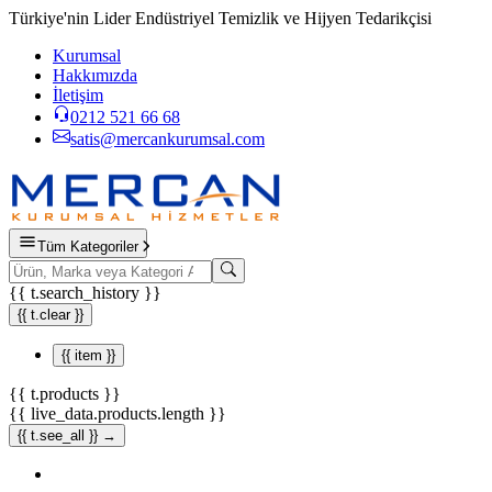
Türkiye'nin Lider Endüstriyel Temizlik ve Hijyen Tedarikçisi
Kurumsal
Hakkımızda
İletişim
0212 521 66 68
satis@mercankurumsal.com
Tüm Kategoriler
{{ t.search_history }}
{{ t.clear }}
{{ item }}
{{ t.products }}
{{ live_data.products.length }}
{{ t.see_all }} →