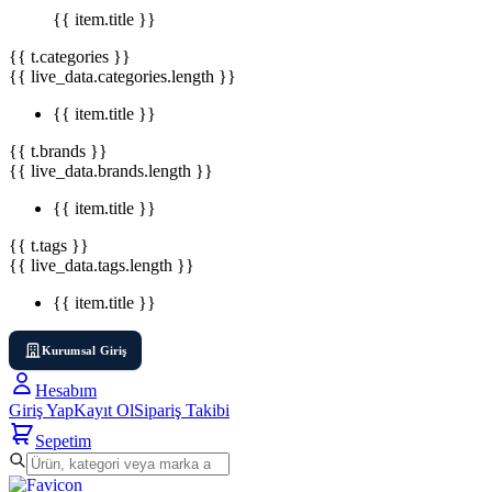
{{ item.title }}
{{ t.categories }}
{{ live_data.categories.length }}
{{ item.title }}
{{ t.brands }}
{{ live_data.brands.length }}
{{ item.title }}
{{ t.tags }}
{{ live_data.tags.length }}
{{ item.title }}
Kurumsal Giriş
Hesabım
Giriş Yap
Kayıt Ol
Sipariş Takibi
Sepetim