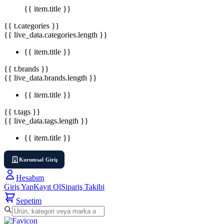
{{ item.title }}
{{ t.categories }}
{{ live_data.categories.length }}
{{ item.title }}
{{ t.brands }}
{{ live_data.brands.length }}
{{ item.title }}
{{ t.tags }}
{{ live_data.tags.length }}
{{ item.title }}
Kurumsal Giriş
Hesabım
Giriş Yap
Kayıt Ol
Sipariş Takibi
Sepetim