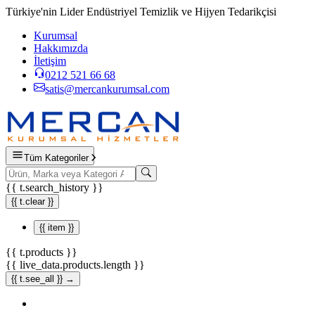
Türkiye'nin Lider Endüstriyel Temizlik ve Hijyen Tedarikçisi
Kurumsal
Hakkımızda
İletişim
0212 521 66 68
satis@mercankurumsal.com
Tüm Kategoriler
{{ t.search_history }}
{{ t.clear }}
{{ item }}
{{ t.products }}
{{ live_data.products.length }}
{{ t.see_all }} →