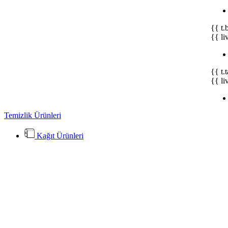
{{ t.
{{ li
{{ t.
{{ li
Temizlik Ürünleri
Kağıt Ürünleri