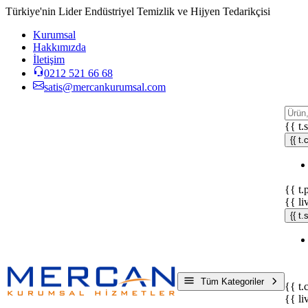
Türkiye'nin Lider Endüstriyel Temizlik ve Hijyen Tedarikçisi
Kurumsal
Hakkımızda
İletişim
0212 521 66 68
satis@mercankurumsal.com
{{ t.
{{ t.
{{ t.
{{ li
{{ t
Tüm Kategoriler
{{ t.
{{ li