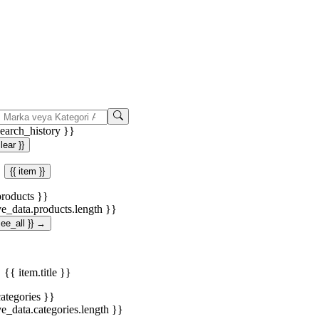
search_history }}
clear }}
{{ item }}
products }}
ve_data.products.length }}
.see_all }} →
{{ item.title }}
categories }}
ve_data.categories.length }}