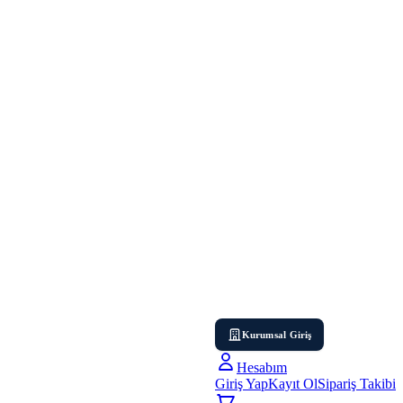
Kurumsal Giriş
Hesabım
Giriş Yap
Kayıt Ol
Sipariş Takibi