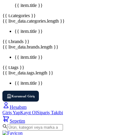
{{ item.title }}
{{ t.categories }}
{{ live_data.categories.length }}
{{ item.title }}
{{ t.brands }}
{{ live_data.brands.length }}
{{ item.title }}
{{ t.tags }}
{{ live_data.tags.length }}
{{ item.title }}
Kurumsal Giriş
Hesabım
Giriş Yap
Kayıt Ol
Sipariş Takibi
Sepetim