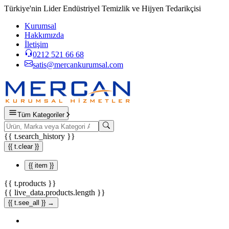
Türkiye'nin Lider Endüstriyel Temizlik ve Hijyen Tedarikçisi
Kurumsal
Hakkımızda
İletişim
0212 521 66 68
satis@mercankurumsal.com
Tüm Kategoriler
{{ t.search_history }}
{{ t.clear }}
{{ item }}
{{ t.products }}
{{ live_data.products.length }}
{{ t.see_all }} →