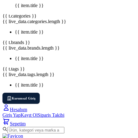
{{ item.title }}
{{ t.categories }}
{{ live_data.categories.length }}
{{ item.title }}
{{ t.brands }}
{{ live_data.brands.length }}
{{ item.title }}
{{ t.tags }}
{{ live_data.tags.length }}
{{ item.title }}
Kurumsal Giriş
Hesabım
Giriş Yap
Kayıt Ol
Sipariş Takibi
Sepetim