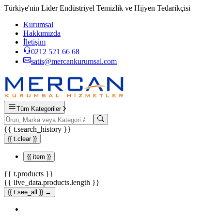
Türkiye'nin Lider Endüstriyel Temizlik ve Hijyen Tedarikçisi
Kurumsal
Hakkımızda
İletişim
0212 521 66 68
satis@mercankurumsal.com
Tüm Kategoriler
{{ t.search_history }}
{{ t.clear }}
{{ item }}
{{ t.products }}
{{ live_data.products.length }}
{{ t.see_all }} →