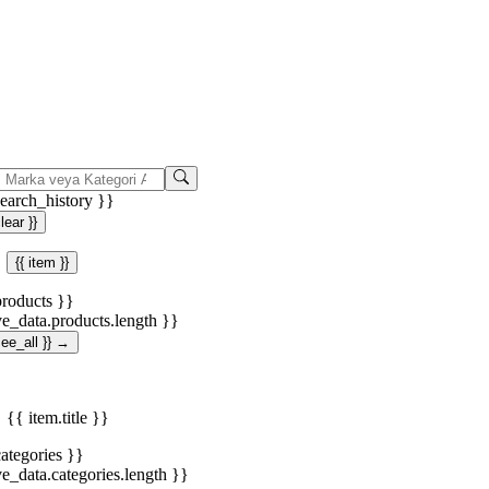
search_history }}
clear }}
{{ item }}
products }}
ve_data.products.length }}
.see_all }} →
{{ item.title }}
categories }}
ve_data.categories.length }}