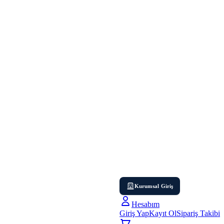
Kurumsal Giriş
Hesabım
Giriş Yap
Kayıt Ol
Sipariş Takibi