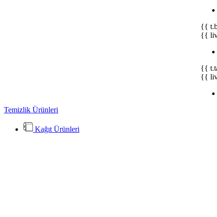
{{ t.
{{ li
{{ t.
{{ li
Temizlik Ürünleri
Kağıt Ürünleri