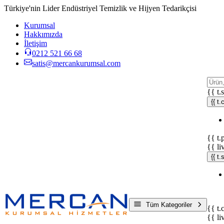
Türkiye'nin Lider Endüstriyel Temizlik ve Hijyen Tedarikçisi
Kurumsal
Hakkımızda
İletişim
0212 521 66 68
satis@mercankurumsal.com
{{ t.
{{ t.
{{ t.
{{ li
{{ t
Tüm Kategoriler
{{ t.
{{ li