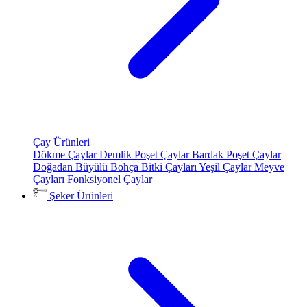
Çay Ürünleri
Dökme Çaylar
Demlik Poşet Çaylar
Bardak Poşet Çaylar
Doğadan Büyülü Bohça
Bitki Çayları
Yeşil Çaylar
Meyve
Çayları
Fonksiyonel Çaylar
Şeker Ürünleri