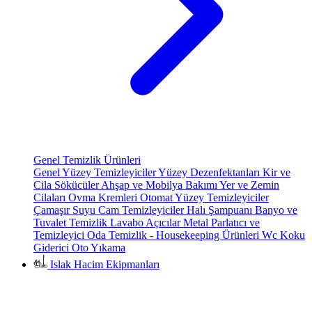
Genel Temizlik Ürünleri
Genel Yüzey Temizleyiciler
Yüzey Dezenfektanları
Kir ve
Cila Sökücüler
Ahşap ve Mobilya Bakımı
Yer ve Zemin
Cilaları
Ovma Kremleri
Otomat Yüzey Temizleyiciler
Çamaşır Suyu
Cam Temizleyiciler
Halı Şampuanı
Banyo ve
Tuvalet Temizlik
Lavabo Açıcılar
Metal Parlatıcı ve
Temizleyici
Oda Temizlik - Housekeeping Ürünleri
Wc Koku
Giderici
Oto Yıkama
Islak Hacim Ekipmanları