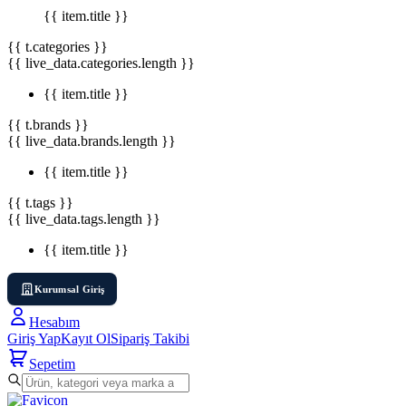
{{ item.title }}
{{ t.categories }}
{{ live_data.categories.length }}
{{ item.title }}
{{ t.brands }}
{{ live_data.brands.length }}
{{ item.title }}
{{ t.tags }}
{{ live_data.tags.length }}
{{ item.title }}
Kurumsal Giriş
Hesabım
Giriş Yap
Kayıt Ol
Sipariş Takibi
Sepetim