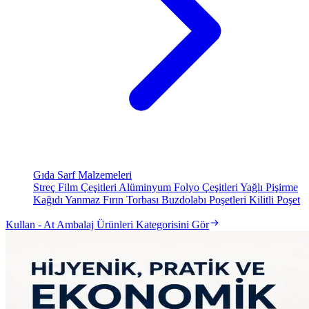
Gıda Sarf Malzemeleri
Streç Film Çeşitleri
Alüminyum Folyo Çeşitleri
Yağlı Pişirme
Kağıdı
Yanmaz Fırın Torbası
Buzdolabı Poşetleri
Kilitli Poşet
Kullan - At Ambalaj Ürünleri Kategorisini Gör