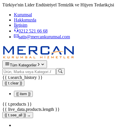
Türkiye'nin Lider Endüstriyel Temizlik ve Hijyen Tedarikçisi
Kurumsal
Hakkımızda
İletişim
0212 521 66 68
satis@mercankurumsal.com
Tüm Kategoriler
{{ t.search_history }}
{{ t.clear }}
{{ item }}
{{ t.products }}
{{ live_data.products.length }}
{{ t.see_all }} →