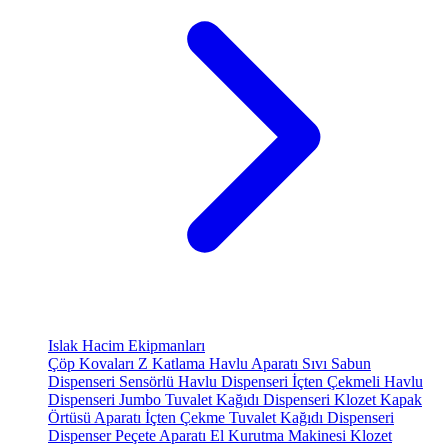
Islak Hacim Ekipmanları
Çöp Kovaları
Z Katlama Havlu Aparatı
Sıvı Sabun
Dispenseri
Sensörlü Havlu Dispenseri
İçten Çekmeli Havlu
Dispenseri
Jumbo Tuvalet Kağıdı Dispenseri
Klozet Kapak
Örtüsü Aparatı
İçten Çekme Tuvalet Kağıdı Dispenseri
Dispenser Peçete Aparatı
El Kurutma Makinesi
Klozet