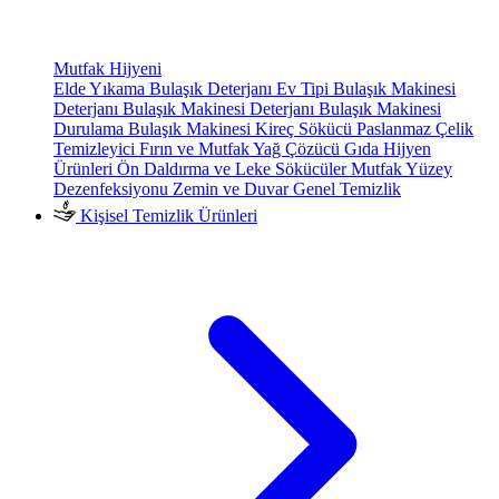
Mutfak Hijyeni
Elde Yıkama Bulaşık Deterjanı
Ev Tipi Bulaşık Makinesi
Deterjanı
Bulaşık Makinesi Deterjanı
Bulaşık Makinesi
Durulama
Bulaşık Makinesi Kireç Sökücü
Paslanmaz Çelik
Temizleyici
Fırın ve Mutfak Yağ Çözücü
Gıda Hijyen
Ürünleri
Ön Daldırma ve Leke Sökücüler
Mutfak Yüzey
Dezenfeksiyonu
Zemin ve Duvar Genel Temizlik
Kişisel Temizlik Ürünleri