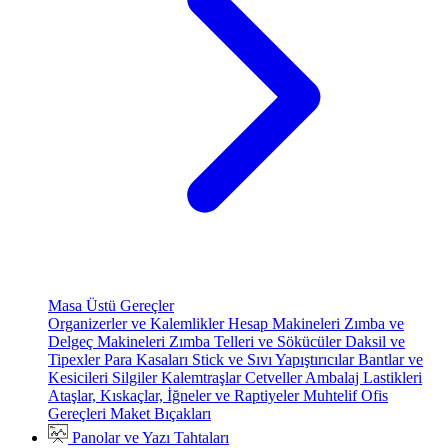
Masa Üstü Gereçler
Organizerler ve Kalemlikler
Hesap Makineleri
Zımba ve
Delgeç Makineleri
Zımba Telleri ve Sökücüler
Daksil ve
Tipexler
Para Kasaları
Stick ve Sıvı Yapıştırıcılar
Bantlar ve
Kesicileri
Silgiler
Kalemtraşlar
Cetveller
Ambalaj Lastikleri
Ataşlar, Kıskaçlar, İğneler ve Raptiyeler
Muhtelif Ofis
Gereçleri
Maket Bıçakları
Panolar ve Yazı Tahtaları