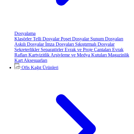
Dosyalama
Klasörler
Telli Dosyalar
Poşet Dosyalar
Sunum Dosyaları
Askılı Dosyalar
İmza Dosyaları
Sıkıştırmalı Dosyalar
Sekreterlikler
Separatörler
Evrak ve Proje Çantaları
Evrak
Rafları
Kartvizitlik
Arşivleme ve Medya Kutuları
Magazinlik
Kart Aksesuarları
Ofis Kağıt Ürünleri