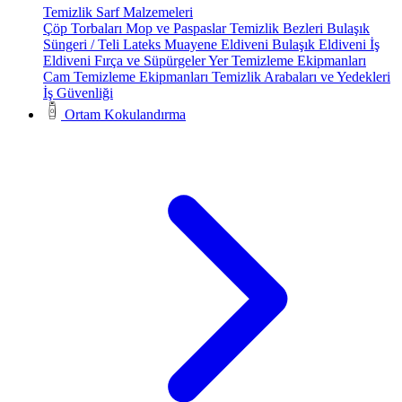
Temizlik Sarf Malzemeleri
Çöp Torbaları
Mop ve Paspaslar
Temizlik Bezleri
Bulaşık
Süngeri / Teli
Lateks Muayene Eldiveni
Bulaşık Eldiveni
İş
Eldiveni
Fırça ve Süpürgeler
Yer Temizleme Ekipmanları
Cam Temizleme Ekipmanları
Temizlik Arabaları ve Yedekleri
İş Güvenliği
Ortam Kokulandırma