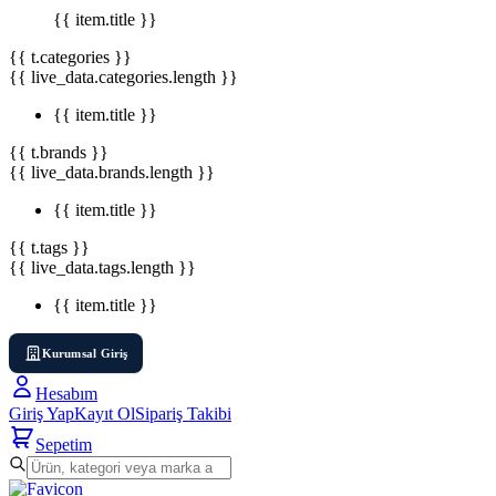
{{ item.title }}
{{ t.categories }}
{{ live_data.categories.length }}
{{ item.title }}
{{ t.brands }}
{{ live_data.brands.length }}
{{ item.title }}
{{ t.tags }}
{{ live_data.tags.length }}
{{ item.title }}
Kurumsal Giriş
Hesabım
Giriş Yap
Kayıt Ol
Sipariş Takibi
Sepetim