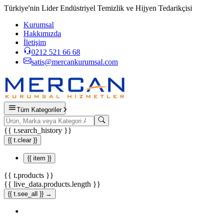
Türkiye'nin Lider Endüstriyel Temizlik ve Hijyen Tedarikçisi
Kurumsal
Hakkımızda
İletişim
0212 521 66 68
satis@mercankurumsal.com
Tüm Kategoriler
{{ t.search_history }}
{{ t.clear }}
{{ item }}
{{ t.products }}
{{ live_data.products.length }}
{{ t.see_all }} →