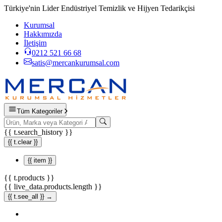
Türkiye'nin Lider Endüstriyel Temizlik ve Hijyen Tedarikçisi
Kurumsal
Hakkımızda
İletişim
0212 521 66 68
satis@mercankurumsal.com
Tüm Kategoriler
{{ t.search_history }}
{{ t.clear }}
{{ item }}
{{ t.products }}
{{ live_data.products.length }}
{{ t.see_all }} →