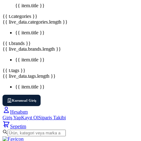
{{ item.title }}
{{ t.categories }}
{{ live_data.categories.length }}
{{ item.title }}
{{ t.brands }}
{{ live_data.brands.length }}
{{ item.title }}
{{ t.tags }}
{{ live_data.tags.length }}
{{ item.title }}
Kurumsal Giriş
Hesabım
Giriş Yap
Kayıt Ol
Sipariş Takibi
Sepetim