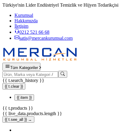
Türkiye'nin Lider Endüstriyel Temizlik ve Hijyen Tedarikçisi
Kurumsal
Hakkımızda
İletişim
0212 521 66 68
satis@mercankurumsal.com
Tüm Kategoriler
{{ t.search_history }}
{{ t.clear }}
{{ item }}
{{ t.products }}
{{ live_data.products.length }}
{{ t.see_all }} →