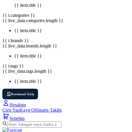
{{ item.title }}
{{ t.categories }}
{{ live_data.categories.length }}
{{ item.title }}
{{ t.brands }}
{{ live_data.brands.length }}
{{ item.title }}
{{ t.tags }}
{{ live_data.tags.length }}
{{ item.title }}
Kurumsal Giriş
Hesabım
Giriş Yap
Kayıt Ol
Sipariş Takibi
Sepetim