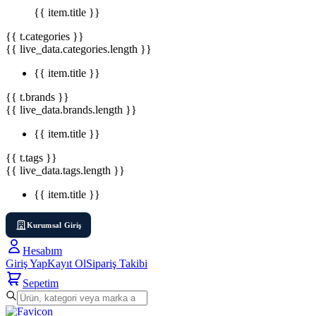
{{ item.title }}
{{ t.categories }}
{{ live_data.categories.length }}
{{ item.title }}
{{ t.brands }}
{{ live_data.brands.length }}
{{ item.title }}
{{ t.tags }}
{{ live_data.tags.length }}
{{ item.title }}
Kurumsal Giriş
Hesabım
Giriş Yap
Kayıt Ol
Sipariş Takibi
Sepetim