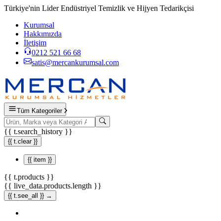
Türkiye'nin Lider Endüstriyel Temizlik ve Hijyen Tedarikçisi
Kurumsal
Hakkımızda
İletişim
0212 521 66 68
satis@mercankurumsal.com
Tüm Kategoriler
{{ t.search_history }}
{{ t.clear }}
{{ item }}
{{ t.products }}
{{ live_data.products.length }}
{{ t.see_all }} →