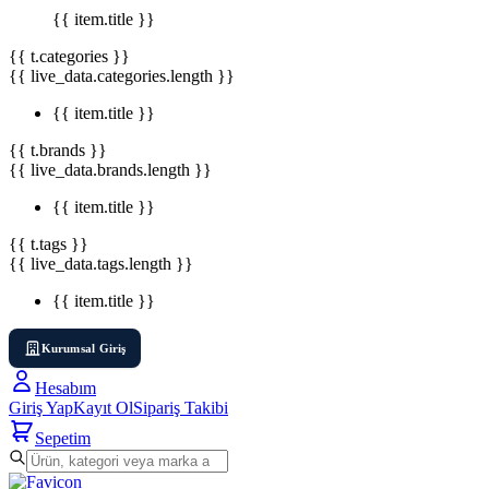
{{ item.title }}
{{ t.categories }}
{{ live_data.categories.length }}
{{ item.title }}
{{ t.brands }}
{{ live_data.brands.length }}
{{ item.title }}
{{ t.tags }}
{{ live_data.tags.length }}
{{ item.title }}
Kurumsal Giriş
Hesabım
Giriş Yap
Kayıt Ol
Sipariş Takibi
Sepetim