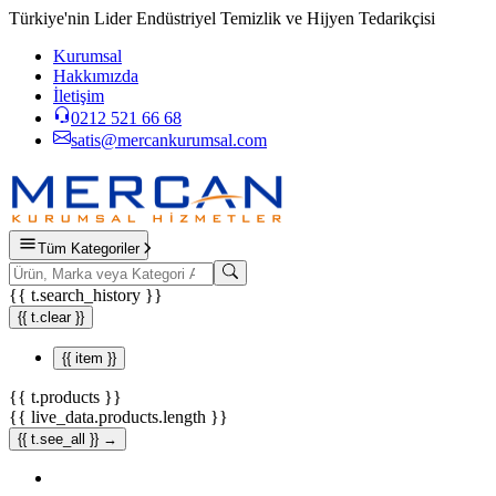
Türkiye'nin Lider Endüstriyel Temizlik ve Hijyen Tedarikçisi
Kurumsal
Hakkımızda
İletişim
0212 521 66 68
satis@mercankurumsal.com
Tüm Kategoriler
{{ t.search_history }}
{{ t.clear }}
{{ item }}
{{ t.products }}
{{ live_data.products.length }}
{{ t.see_all }} →