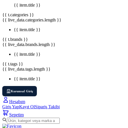
{{ item.title }}
{{ t.categories }}
{{ live_data.categories.length }}
{{ item.title }}
{{ t.brands }}
{{ live_data.brands.length }}
{{ item.title }}
{{ t.tags }}
{{ live_data.tags.length }}
{{ item.title }}
Kurumsal Giriş
Hesabım
Giriş Yap
Kayıt Ol
Sipariş Takibi
Sepetim