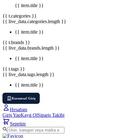
{{ item.title }}
{{ t.categories }}
{{ live_data.categories.length }}
{{ item.title }}
{{ t.brands }}
{{ live_data.brands.length }}
{{ item.title }}
{{ t.tags }}
{{ live_data.tags.length }}
{{ item.title }}
Kurumsal Giriş
Hesabım
Giriş Yap
Kayıt Ol
Sipariş Takibi
Sepetim