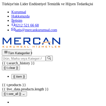
Türkiye'nin Lider Endüstriyel Temizlik ve Hijyen Tedarikçisi
Kurumsal
Hakkımızda
İletişim
0212 521 66 68
satis@mercankurumsal.com
Tüm Kategoriler
{{ t.search_history }}
{{ t.clear }}
{{ item }}
{{ t.products }}
{{ live_data.products.length }}
{{ t.see_all }} →