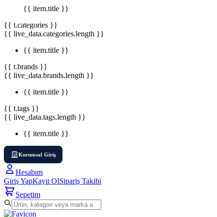
{{ item.title }}
{{ t.categories }}
{{ live_data.categories.length }}
{{ item.title }}
{{ t.brands }}
{{ live_data.brands.length }}
{{ item.title }}
{{ t.tags }}
{{ live_data.tags.length }}
{{ item.title }}
Kurumsal Giriş
Hesabım
Giriş Yap
Kayıt Ol
Sipariş Takibi
Sepetim