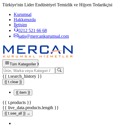
Türkiye'nin Lider Endüstriyel Temizlik ve Hijyen Tedarikçisi
Kurumsal
Hakkımızda
İletişim
0212 521 66 68
satis@mercankurumsal.com
Tüm Kategoriler
{{ t.search_history }}
{{ t.clear }}
{{ item }}
{{ t.products }}
{{ live_data.products.length }}
{{ t.see_all }} →