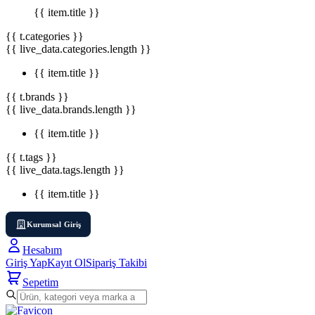
{{ item.title }}
{{ t.categories }}
{{ live_data.categories.length }}
{{ item.title }}
{{ t.brands }}
{{ live_data.brands.length }}
{{ item.title }}
{{ t.tags }}
{{ live_data.tags.length }}
{{ item.title }}
Kurumsal Giriş
Hesabım
Giriş Yap
Kayıt Ol
Sipariş Takibi
Sepetim