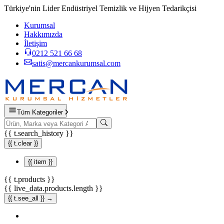
Türkiye'nin Lider Endüstriyel Temizlik ve Hijyen Tedarikçisi
Kurumsal
Hakkımızda
İletişim
0212 521 66 68
satis@mercankurumsal.com
Tüm Kategoriler
{{ t.search_history }}
{{ t.clear }}
{{ item }}
{{ t.products }}
{{ live_data.products.length }}
{{ t.see_all }} →