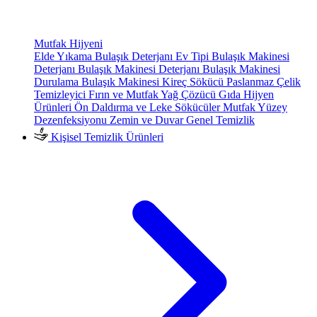
Mutfak Hijyeni
Elde Yıkama Bulaşık Deterjanı
Ev Tipi Bulaşık Makinesi
Deterjanı
Bulaşık Makinesi Deterjanı
Bulaşık Makinesi
Durulama
Bulaşık Makinesi Kireç Sökücü
Paslanmaz Çelik
Temizleyici
Fırın ve Mutfak Yağ Çözücü
Gıda Hijyen
Ürünleri
Ön Daldırma ve Leke Sökücüler
Mutfak Yüzey
Dezenfeksiyonu
Zemin ve Duvar Genel Temizlik
Kişisel Temizlik Ürünleri