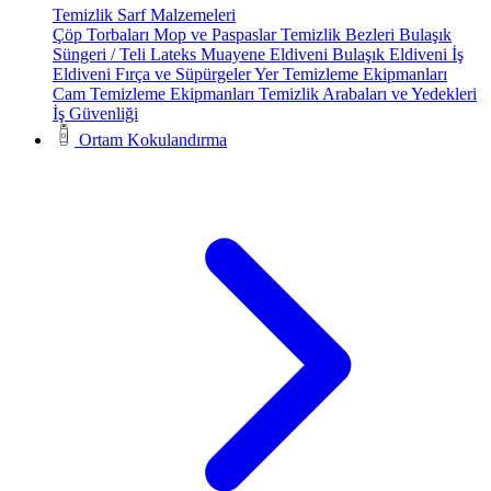
Temizlik Sarf Malzemeleri
Çöp Torbaları
Mop ve Paspaslar
Temizlik Bezleri
Bulaşık
Süngeri / Teli
Lateks Muayene Eldiveni
Bulaşık Eldiveni
İş
Eldiveni
Fırça ve Süpürgeler
Yer Temizleme Ekipmanları
Cam Temizleme Ekipmanları
Temizlik Arabaları ve Yedekleri
İş Güvenliği
Ortam Kokulandırma