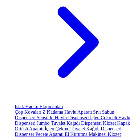
Islak Hacim Ekipmanları
Çöp Kovaları
Z Katlama Havlu Aparatı
Sıvı Sabun
Dispenseri
Sensörlü Havlu Dispenseri
İçten Çekmeli Havlu
Dispenseri
Jumbo Tuvalet Kağıdı Dispenseri
Klozet Kapak
Örtüsü Aparatı
İçten Çekme Tuvalet Kağıdı Dispenseri
Dispenser Peçete Aparatı
El Kurutma Makinesi
Klozet