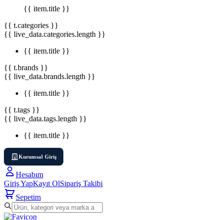
{{ item.title }}
{{ t.categories }}
{{ live_data.categories.length }}
{{ item.title }}
{{ t.brands }}
{{ live_data.brands.length }}
{{ item.title }}
{{ t.tags }}
{{ live_data.tags.length }}
{{ item.title }}
Kurumsal Giriş
Hesabım
Giriş Yap
Kayıt Ol
Sipariş Takibi
Sepetim