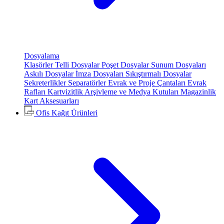
Dosyalama
Klasörler
Telli Dosyalar
Poşet Dosyalar
Sunum Dosyaları
Askılı Dosyalar
İmza Dosyaları
Sıkıştırmalı Dosyalar
Sekreterlikler
Separatörler
Evrak ve Proje Çantaları
Evrak
Rafları
Kartvizitlik
Arşivleme ve Medya Kutuları
Magazinlik
Kart Aksesuarları
Ofis Kağıt Ürünleri