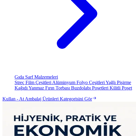
Gıda Sarf Malzemeleri
Streç Film Çeşitleri
Alüminyum Folyo Çeşitleri
Yağlı Pişirme
Kağıdı
Yanmaz Fırın Torbası
Buzdolabı Poşetleri
Kilitli Poşet
Kullan - At Ambalaj Ürünleri Kategorisini Gör