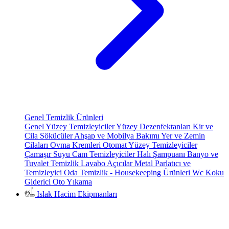
Genel Temizlik Ürünleri
Genel Yüzey Temizleyiciler
Yüzey Dezenfektanları
Kir ve
Cila Sökücüler
Ahşap ve Mobilya Bakımı
Yer ve Zemin
Cilaları
Ovma Kremleri
Otomat Yüzey Temizleyiciler
Çamaşır Suyu
Cam Temizleyiciler
Halı Şampuanı
Banyo ve
Tuvalet Temizlik
Lavabo Açıcılar
Metal Parlatıcı ve
Temizleyici
Oda Temizlik - Housekeeping Ürünleri
Wc Koku
Giderici
Oto Yıkama
Islak Hacim Ekipmanları