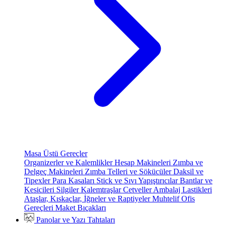
Masa Üstü Gereçler
Organizerler ve Kalemlikler
Hesap Makineleri
Zımba ve
Delgeç Makineleri
Zımba Telleri ve Sökücüler
Daksil ve
Tipexler
Para Kasaları
Stick ve Sıvı Yapıştırıcılar
Bantlar ve
Kesicileri
Silgiler
Kalemtraşlar
Cetveller
Ambalaj Lastikleri
Ataşlar, Kıskaçlar, İğneler ve Raptiyeler
Muhtelif Ofis
Gereçleri
Maket Bıçakları
Panolar ve Yazı Tahtaları