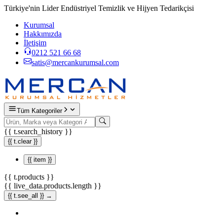
Türkiye'nin Lider Endüstriyel Temizlik ve Hijyen Tedarikçisi
Kurumsal
Hakkımızda
İletişim
0212 521 66 68
satis@mercankurumsal.com
Tüm Kategoriler
{{ t.search_history }}
{{ t.clear }}
{{ item }}
{{ t.products }}
{{ live_data.products.length }}
{{ t.see_all }} →