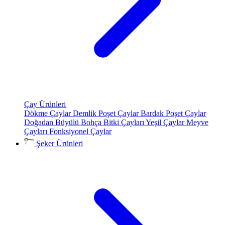
Çay Ürünleri
Dökme Çaylar
Demlik Poşet Çaylar
Bardak Poşet Çaylar
Doğadan Büyülü Bohça
Bitki Çayları
Yeşil Çaylar
Meyve
Çayları
Fonksiyonel Çaylar
Şeker Ürünleri