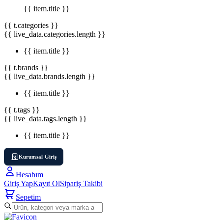
{{ item.title }}
{{ t.categories }}
{{ live_data.categories.length }}
{{ item.title }}
{{ t.brands }}
{{ live_data.brands.length }}
{{ item.title }}
{{ t.tags }}
{{ live_data.tags.length }}
{{ item.title }}
Kurumsal Giriş
Hesabım
Giriş Yap
Kayıt Ol
Sipariş Takibi
Sepetim