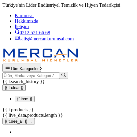
Türkiye'nin Lider Endüstriyel Temizlik ve Hijyen Tedarikçisi
Kurumsal
Hakkımızda
İletişim
0212 521 66 68
satis@mercankurumsal.com
Tüm Kategoriler
{{ t.search_history }}
{{ t.clear }}
{{ item }}
{{ t.products }}
{{ live_data.products.length }}
{{ t.see_all }} →