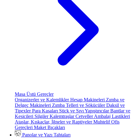
Masa Üstü Gereçler
Organizerler ve Kalemlikler
Hesap Makineleri
Zımba ve
Delgeç Makineleri
Zımba Telleri ve Sökücüler
Daksil ve
Tipexler
Para Kasaları
Stick ve Sıvı Yapıştırıcılar
Bantlar ve
Kesicileri
Silgiler
Kalemtraşlar
Cetveller
Ambalaj Lastikleri
Ataşlar, Kıskaçlar, İğneler ve Raptiyeler
Muhtelif Ofis
Gereçleri
Maket Bıçakları
Panolar ve Yazı Tahtaları