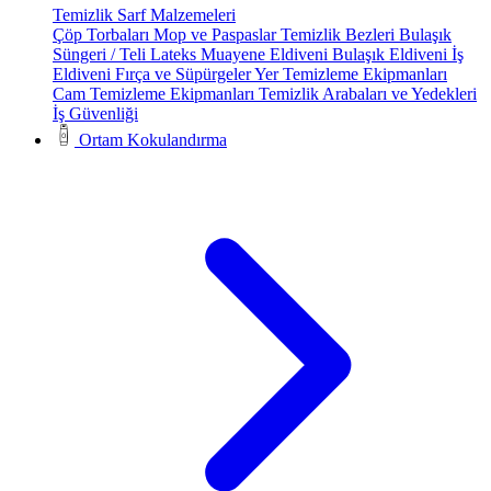
Temizlik Sarf Malzemeleri
Çöp Torbaları
Mop ve Paspaslar
Temizlik Bezleri
Bulaşık
Süngeri / Teli
Lateks Muayene Eldiveni
Bulaşık Eldiveni
İş
Eldiveni
Fırça ve Süpürgeler
Yer Temizleme Ekipmanları
Cam Temizleme Ekipmanları
Temizlik Arabaları ve Yedekleri
İş Güvenliği
Ortam Kokulandırma