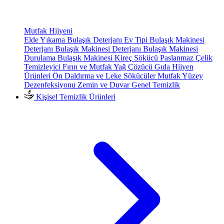
Mutfak Hijyeni
Elde Yıkama Bulaşık Deterjanı
Ev Tipi Bulaşık Makinesi
Deterjanı
Bulaşık Makinesi Deterjanı
Bulaşık Makinesi
Durulama
Bulaşık Makinesi Kireç Sökücü
Paslanmaz Çelik
Temizleyici
Fırın ve Mutfak Yağ Çözücü
Gıda Hijyen
Ürünleri
Ön Daldırma ve Leke Sökücüler
Mutfak Yüzey
Dezenfeksiyonu
Zemin ve Duvar Genel Temizlik
Kişisel Temizlik Ürünleri