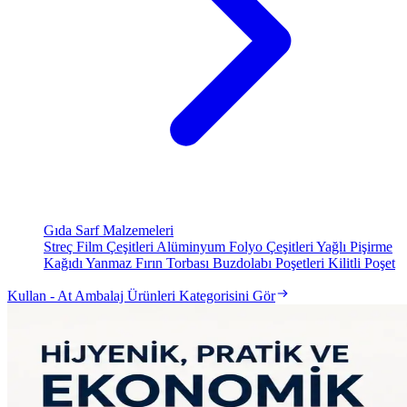
Gıda Sarf Malzemeleri
Streç Film Çeşitleri
Alüminyum Folyo Çeşitleri
Yağlı Pişirme
Kağıdı
Yanmaz Fırın Torbası
Buzdolabı Poşetleri
Kilitli Poşet
Kullan - At Ambalaj Ürünleri Kategorisini Gör