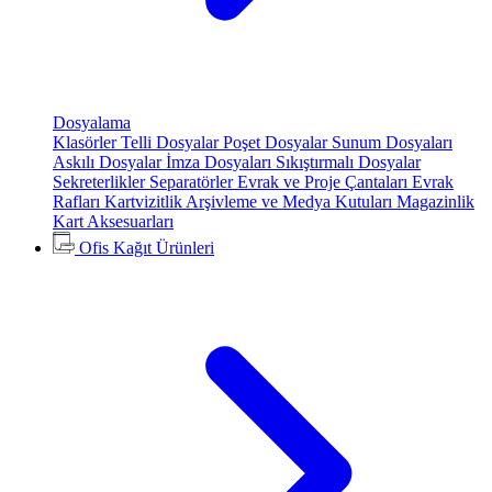
Dosyalama
Klasörler
Telli Dosyalar
Poşet Dosyalar
Sunum Dosyaları
Askılı Dosyalar
İmza Dosyaları
Sıkıştırmalı Dosyalar
Sekreterlikler
Separatörler
Evrak ve Proje Çantaları
Evrak
Rafları
Kartvizitlik
Arşivleme ve Medya Kutuları
Magazinlik
Kart Aksesuarları
Ofis Kağıt Ürünleri