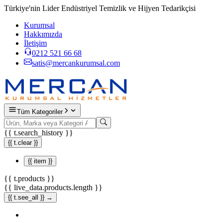
Türkiye'nin Lider Endüstriyel Temizlik ve Hijyen Tedarikçisi
Kurumsal
Hakkımızda
İletişim
0212 521 66 68
satis@mercankurumsal.com
Tüm Kategoriler
{{ t.search_history }}
{{ t.clear }}
{{ item }}
{{ t.products }}
{{ live_data.products.length }}
{{ t.see_all }} →