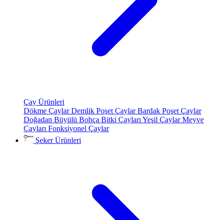
Çay Ürünleri
Dökme Çaylar
Demlik Poşet Çaylar
Bardak Poşet Çaylar
Doğadan Büyülü Bohça
Bitki Çayları
Yeşil Çaylar
Meyve
Çayları
Fonksiyonel Çaylar
Şeker Ürünleri