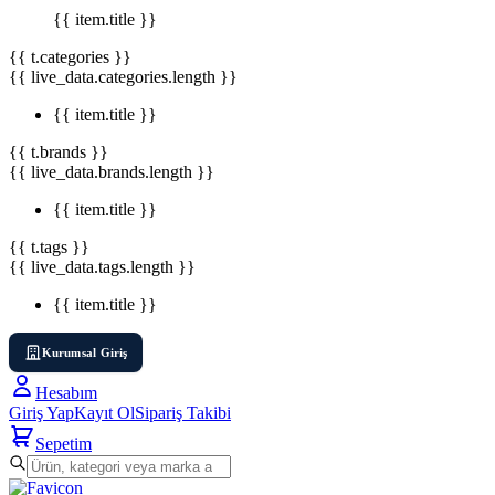
{{ item.title }}
{{ t.categories }}
{{ live_data.categories.length }}
{{ item.title }}
{{ t.brands }}
{{ live_data.brands.length }}
{{ item.title }}
{{ t.tags }}
{{ live_data.tags.length }}
{{ item.title }}
Kurumsal Giriş
Hesabım
Giriş Yap
Kayıt Ol
Sipariş Takibi
Sepetim