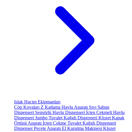
Islak Hacim Ekipmanları
Çöp Kovaları
Z Katlama Havlu Aparatı
Sıvı Sabun
Dispenseri
Sensörlü Havlu Dispenseri
İçten Çekmeli Havlu
Dispenseri
Jumbo Tuvalet Kağıdı Dispenseri
Klozet Kapak
Örtüsü Aparatı
İçten Çekme Tuvalet Kağıdı Dispenseri
Dispenser Peçete Aparatı
El Kurutma Makinesi
Klozet