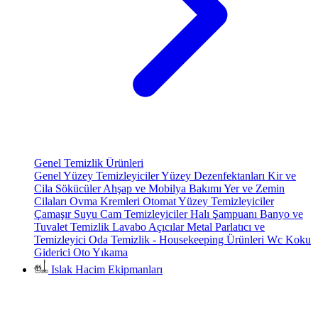
Genel Temizlik Ürünleri
Genel Yüzey Temizleyiciler
Yüzey Dezenfektanları
Kir ve
Cila Sökücüler
Ahşap ve Mobilya Bakımı
Yer ve Zemin
Cilaları
Ovma Kremleri
Otomat Yüzey Temizleyiciler
Çamaşır Suyu
Cam Temizleyiciler
Halı Şampuanı
Banyo ve
Tuvalet Temizlik
Lavabo Açıcılar
Metal Parlatıcı ve
Temizleyici
Oda Temizlik - Housekeeping Ürünleri
Wc Koku
Giderici
Oto Yıkama
Islak Hacim Ekipmanları