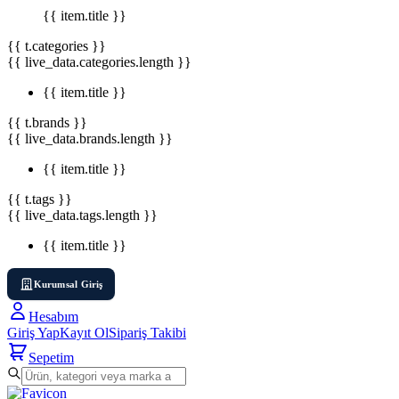
{{ item.title }}
{{ t.categories }}
{{ live_data.categories.length }}
{{ item.title }}
{{ t.brands }}
{{ live_data.brands.length }}
{{ item.title }}
{{ t.tags }}
{{ live_data.tags.length }}
{{ item.title }}
Kurumsal Giriş
Hesabım
Giriş Yap
Kayıt Ol
Sipariş Takibi
Sepetim