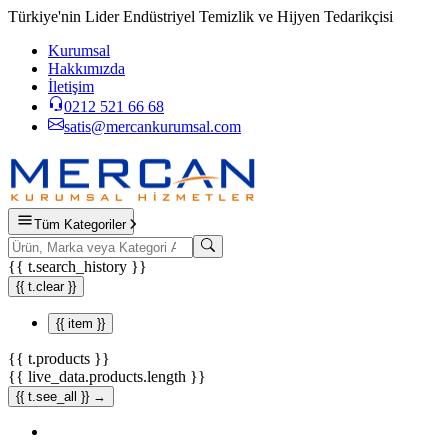
Türkiye'nin Lider Endüstriyel Temizlik ve Hijyen Tedarikçisi
Kurumsal
Hakkımızda
İletişim
0212 521 66 68
satis@mercankurumsal.com
Tüm Kategoriler
{{ t.search_history }}
{{ t.clear }}
{{ item }}
{{ t.products }}
{{ live_data.products.length }}
{{ t.see_all }} →