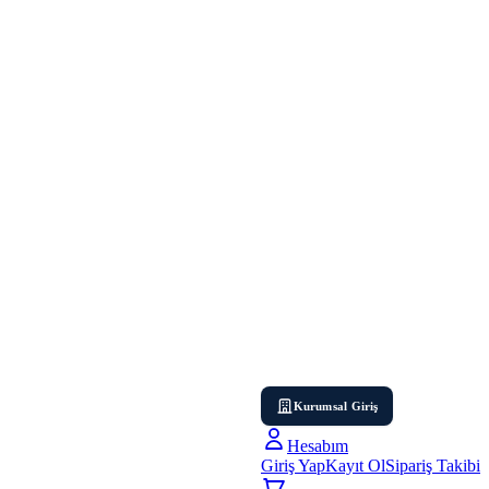
Kurumsal Giriş
Hesabım
Giriş Yap
Kayıt Ol
Sipariş Takibi