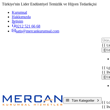
Türkiye'nin Lider Endüstriyel Temizlik ve Hijyen Tedarikçisi
Kurumsal
Hakkımızda
İletişim
0212 521 66 68
satis@mercankurumsal.com
{{ t.
{{ t.
{{ t.
{{ li
{{ t
Tüm Kategoriler
{{ t.
{{ li