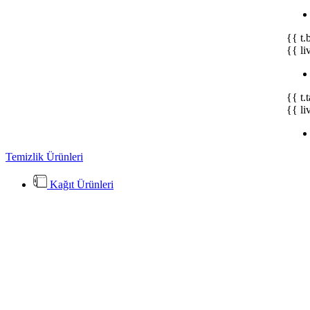
{{ t.
{{ li
{{ t.
{{ li
Temizlik Ürünleri
Kağıt Ürünleri