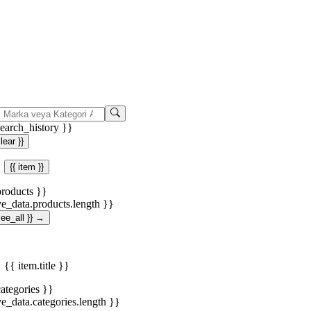
search_history }}
clear }}
{{ item }}
products }}
ve_data.products.length }}
.see_all }} →
{{ item.title }}
categories }}
ve_data.categories.length }}