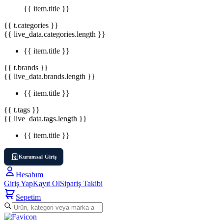
{{ item.title }}
{{ t.categories }}
{{ live_data.categories.length }}
{{ item.title }}
{{ t.brands }}
{{ live_data.brands.length }}
{{ item.title }}
{{ t.tags }}
{{ live_data.tags.length }}
{{ item.title }}
Kurumsal Giriş
Hesabım
Giriş Yap
Kayıt Ol
Sipariş Takibi
Sepetim