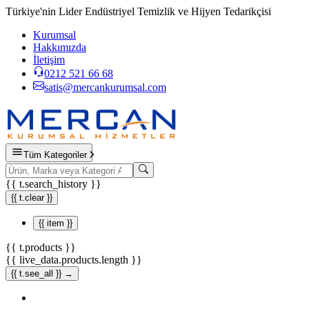
Türkiye'nin Lider Endüstriyel Temizlik ve Hijyen Tedarikçisi
Kurumsal
Hakkımızda
İletişim
0212 521 66 68
satis@mercankurumsal.com
Tüm Kategoriler
{{ t.search_history }}
{{ t.clear }}
{{ item }}
{{ t.products }}
{{ live_data.products.length }}
{{ t.see_all }} →