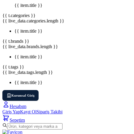
{{ item.title }}
{{ t.categories }}
{{ live_data.categories.length }}
{{ item.title }}
{{ t.brands }}
{{ live_data.brands.length }}
{{ item.title }}
{{ t.tags }}
{{ live_data.tags.length }}
{{ item.title }}
Kurumsal Giriş
Hesabım
Giriş Yap
Kayıt Ol
Sipariş Takibi
Sepetim