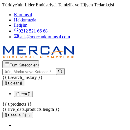
Türkiye'nin Lider Endüstriyel Temizlik ve Hijyen Tedarikçisi
Kurumsal
Hakkımızda
İletişim
0212 521 66 68
satis@mercankurumsal.com
Tüm Kategoriler
{{ t.search_history }}
{{ t.clear }}
{{ item }}
{{ t.products }}
{{ live_data.products.length }}
{{ t.see_all }} →