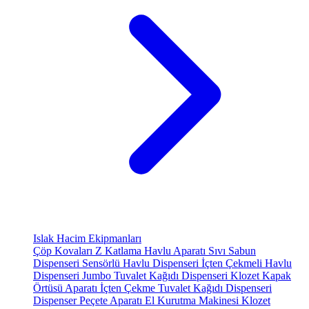
Islak Hacim Ekipmanları
Çöp Kovaları
Z Katlama Havlu Aparatı
Sıvı Sabun
Dispenseri
Sensörlü Havlu Dispenseri
İçten Çekmeli Havlu
Dispenseri
Jumbo Tuvalet Kağıdı Dispenseri
Klozet Kapak
Örtüsü Aparatı
İçten Çekme Tuvalet Kağıdı Dispenseri
Dispenser Peçete Aparatı
El Kurutma Makinesi
Klozet