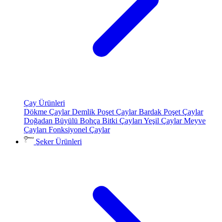
Çay Ürünleri
Dökme Çaylar
Demlik Poşet Çaylar
Bardak Poşet Çaylar
Doğadan Büyülü Bohça
Bitki Çayları
Yeşil Çaylar
Meyve
Çayları
Fonksiyonel Çaylar
Şeker Ürünleri