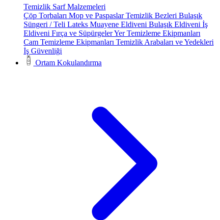
Temizlik Sarf Malzemeleri
Çöp Torbaları
Mop ve Paspaslar
Temizlik Bezleri
Bulaşık
Süngeri / Teli
Lateks Muayene Eldiveni
Bulaşık Eldiveni
İş
Eldiveni
Fırça ve Süpürgeler
Yer Temizleme Ekipmanları
Cam Temizleme Ekipmanları
Temizlik Arabaları ve Yedekleri
İş Güvenliği
Ortam Kokulandırma