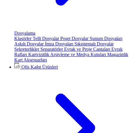
Dosyalama
Klasörler
Telli Dosyalar
Poşet Dosyalar
Sunum Dosyaları
Askılı Dosyalar
İmza Dosyaları
Sıkıştırmalı Dosyalar
Sekreterlikler
Separatörler
Evrak ve Proje Çantaları
Evrak
Rafları
Kartvizitlik
Arşivleme ve Medya Kutuları
Magazinlik
Kart Aksesuarları
Ofis Kağıt Ürünleri