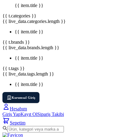
{{ item.title }}
{{ t.categories }}
{{ live_data.categories.length }}
{{ item.title }}
{{ t.brands }}
{{ live_data.brands.length }}
{{ item.title }}
{{ t.tags }}
{{ live_data.tags.length }}
{{ item.title }}
Kurumsal Giriş
Hesabım
Giriş Yap
Kayıt Ol
Sipariş Takibi
Sepetim