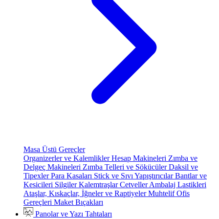
Masa Üstü Gereçler
Organizerler ve Kalemlikler
Hesap Makineleri
Zımba ve
Delgeç Makineleri
Zımba Telleri ve Sökücüler
Daksil ve
Tipexler
Para Kasaları
Stick ve Sıvı Yapıştırıcılar
Bantlar ve
Kesicileri
Silgiler
Kalemtraşlar
Cetveller
Ambalaj Lastikleri
Ataşlar, Kıskaçlar, İğneler ve Raptiyeler
Muhtelif Ofis
Gereçleri
Maket Bıçakları
Panolar ve Yazı Tahtaları