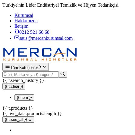
Türkiye'nin Lider Endüstriyel Temizlik ve Hijyen Tedarikçisi
Kurumsal
Hakkımızda
İletişim
0212 521 66 68
satis@mercankurumsal.com
Tüm Kategoriler
{{ t.search_history }}
{{ t.clear }}
{{ item }}
{{ t.products }}
{{ live_data.products.length }}
{{ t.see_all }} →