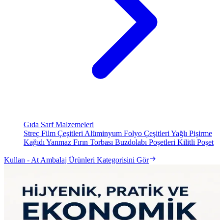
Gıda Sarf Malzemeleri
Streç Film Çeşitleri
Alüminyum Folyo Çeşitleri
Yağlı Pişirme
Kağıdı
Yanmaz Fırın Torbası
Buzdolabı Poşetleri
Kilitli Poşet
Kullan - At Ambalaj Ürünleri Kategorisini Gör