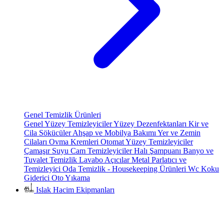
Genel Temizlik Ürünleri
Genel Yüzey Temizleyiciler
Yüzey Dezenfektanları
Kir ve
Cila Sökücüler
Ahşap ve Mobilya Bakımı
Yer ve Zemin
Cilaları
Ovma Kremleri
Otomat Yüzey Temizleyiciler
Çamaşır Suyu
Cam Temizleyiciler
Halı Şampuanı
Banyo ve
Tuvalet Temizlik
Lavabo Açıcılar
Metal Parlatıcı ve
Temizleyici
Oda Temizlik - Housekeeping Ürünleri
Wc Koku
Giderici
Oto Yıkama
Islak Hacim Ekipmanları