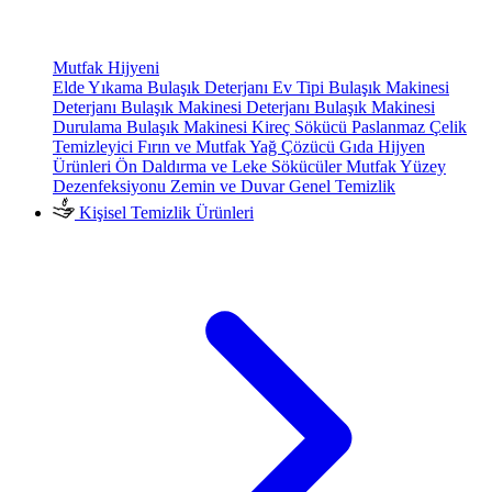
Mutfak Hijyeni
Elde Yıkama Bulaşık Deterjanı
Ev Tipi Bulaşık Makinesi
Deterjanı
Bulaşık Makinesi Deterjanı
Bulaşık Makinesi
Durulama
Bulaşık Makinesi Kireç Sökücü
Paslanmaz Çelik
Temizleyici
Fırın ve Mutfak Yağ Çözücü
Gıda Hijyen
Ürünleri
Ön Daldırma ve Leke Sökücüler
Mutfak Yüzey
Dezenfeksiyonu
Zemin ve Duvar Genel Temizlik
Kişisel Temizlik Ürünleri