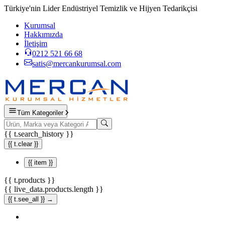
Türkiye'nin Lider Endüstriyel Temizlik ve Hijyen Tedarikçisi
Kurumsal
Hakkımızda
İletişim
0212 521 66 68
satis@mercankurumsal.com
Tüm Kategoriler
{{ t.search_history }}
{{ t.clear }}
{{ item }}
{{ t.products }}
{{ live_data.products.length }}
{{ t.see_all }} →