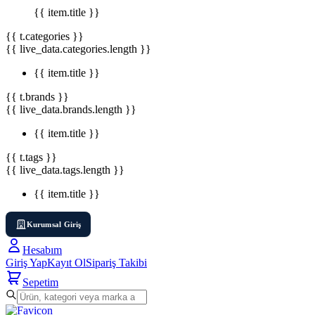
{{ item.title }}
{{ t.categories }}
{{ live_data.categories.length }}
{{ item.title }}
{{ t.brands }}
{{ live_data.brands.length }}
{{ item.title }}
{{ t.tags }}
{{ live_data.tags.length }}
{{ item.title }}
Kurumsal Giriş
Hesabım
Giriş Yap
Kayıt Ol
Sipariş Takibi
Sepetim