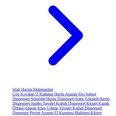
Islak Hacim Ekipmanları
Çöp Kovaları
Z Katlama Havlu Aparatı
Sıvı Sabun
Dispenseri
Sensörlü Havlu Dispenseri
İçten Çekmeli Havlu
Dispenseri
Jumbo Tuvalet Kağıdı Dispenseri
Klozet Kapak
Örtüsü Aparatı
İçten Çekme Tuvalet Kağıdı Dispenseri
Dispenser Peçete Aparatı
El Kurutma Makinesi
Klozet