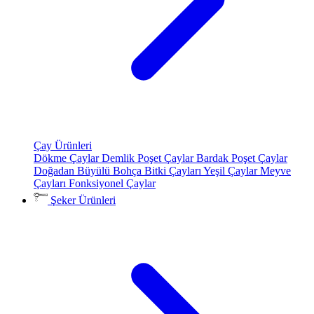
Çay Ürünleri
Dökme Çaylar
Demlik Poşet Çaylar
Bardak Poşet Çaylar
Doğadan Büyülü Bohça
Bitki Çayları
Yeşil Çaylar
Meyve
Çayları
Fonksiyonel Çaylar
Şeker Ürünleri