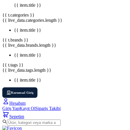
{{ item.title }}
{{ t.categories }}
{{ live_data.categories.length }}
{{ item.title }}
{{ t.brands }}
{{ live_data.brands.length }}
{{ item.title }}
{{ t.tags }}
{{ live_data.tags.length }}
{{ item.title }}
Kurumsal Giriş
Hesabım
Giriş Yap
Kayıt Ol
Sipariş Takibi
Sepetim