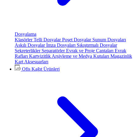
Dosyalama
Klasörler
Telli Dosyalar
Poşet Dosyalar
Sunum Dosyaları
Askılı Dosyalar
İmza Dosyaları
Sıkıştırmalı Dosyalar
Sekreterlikler
Separatörler
Evrak ve Proje Çantaları
Evrak
Rafları
Kartvizitlik
Arşivleme ve Medya Kutuları
Magazinlik
Kart Aksesuarları
Ofis Kağıt Ürünleri