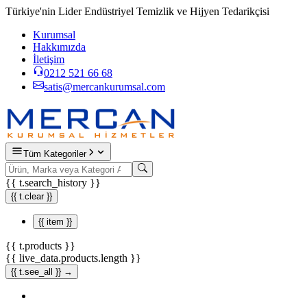
Türkiye'nin Lider Endüstriyel Temizlik ve Hijyen Tedarikçisi
Kurumsal
Hakkımızda
İletişim
0212 521 66 68
satis@mercankurumsal.com
Tüm Kategoriler
{{ t.search_history }}
{{ t.clear }}
{{ item }}
{{ t.products }}
{{ live_data.products.length }}
{{ t.see_all }} →