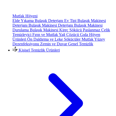
Mutfak Hijyeni
Elde Yıkama Bulaşık Deterjanı
Ev Tipi Bulaşık Makinesi
Deterjanı
Bulaşık Makinesi Deterjanı
Bulaşık Makinesi
Durulama
Bulaşık Makinesi Kireç Sökücü
Paslanmaz Çelik
Temizleyici
Fırın ve Mutfak Yağ Çözücü
Gıda Hijyen
Ürünleri
Ön Daldırma ve Leke Sökücüler
Mutfak Yüzey
Dezenfeksiyonu
Zemin ve Duvar Genel Temizlik
Kişisel Temizlik Ürünleri