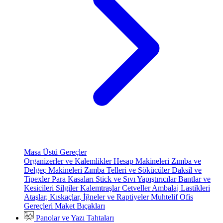
Masa Üstü Gereçler
Organizerler ve Kalemlikler
Hesap Makineleri
Zımba ve
Delgeç Makineleri
Zımba Telleri ve Sökücüler
Daksil ve
Tipexler
Para Kasaları
Stick ve Sıvı Yapıştırıcılar
Bantlar ve
Kesicileri
Silgiler
Kalemtraşlar
Cetveller
Ambalaj Lastikleri
Ataşlar, Kıskaçlar, İğneler ve Raptiyeler
Muhtelif Ofis
Gereçleri
Maket Bıçakları
Panolar ve Yazı Tahtaları