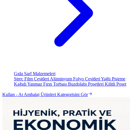
Gıda Sarf Malzemeleri
Streç Film Çeşitleri
Alüminyum Folyo Çeşitleri
Yağlı Pişirme
Kağıdı
Yanmaz Fırın Torbası
Buzdolabı Poşetleri
Kilitli Poşet
Kullan - At Ambalaj Ürünleri Kategorisini Gör