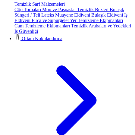
Temizlik Sarf Malzemeleri
Çöp Torbaları
Mop ve Paspaslar
Temizlik Bezleri
Bulaşık
Süngeri / Teli
Lateks Muayene Eldiveni
Bulaşık Eldiveni
İş
Eldiveni
Fırça ve Süpürgeler
Yer Temizleme Ekipmanları
Cam Temizleme Ekipmanları
Temizlik Arabaları ve Yedekleri
İş Güvenliği
Ortam Kokulandırma