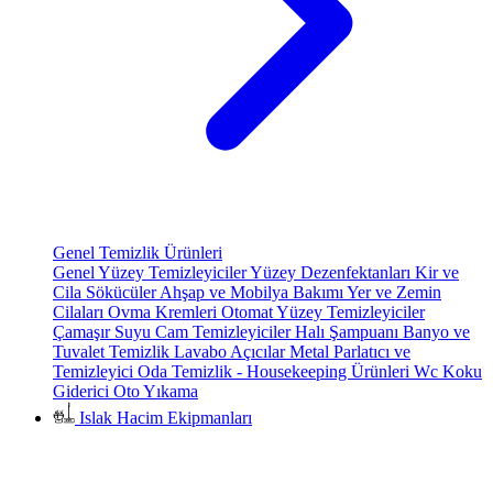
Genel Temizlik Ürünleri
Genel Yüzey Temizleyiciler
Yüzey Dezenfektanları
Kir ve
Cila Sökücüler
Ahşap ve Mobilya Bakımı
Yer ve Zemin
Cilaları
Ovma Kremleri
Otomat Yüzey Temizleyiciler
Çamaşır Suyu
Cam Temizleyiciler
Halı Şampuanı
Banyo ve
Tuvalet Temizlik
Lavabo Açıcılar
Metal Parlatıcı ve
Temizleyici
Oda Temizlik - Housekeeping Ürünleri
Wc Koku
Giderici
Oto Yıkama
Islak Hacim Ekipmanları