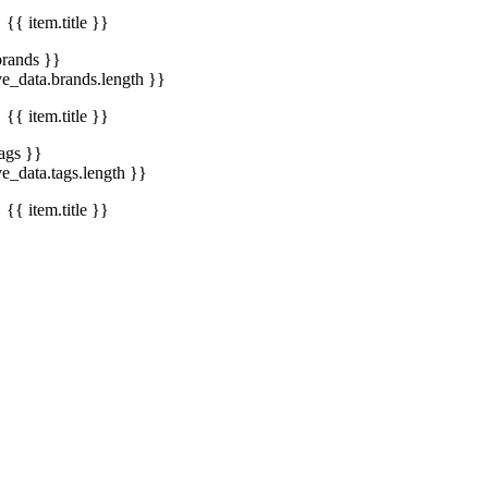
{{ item.title }}
brands }}
ve_data.brands.length }}
{{ item.title }}
tags }}
ve_data.tags.length }}
{{ item.title }}