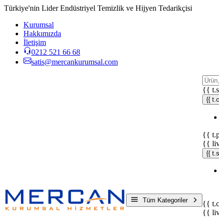
Türkiye'nin Lider Endüstriyel Temizlik ve Hijyen Tedarikçisi
Kurumsal
Hakkımızda
İletişim
0212 521 66 68
satis@mercankurumsal.com
{{ t.
{{ t.
{{ t.
{{ li
{{ t
Tüm Kategoriler
{{ t.
{{ li