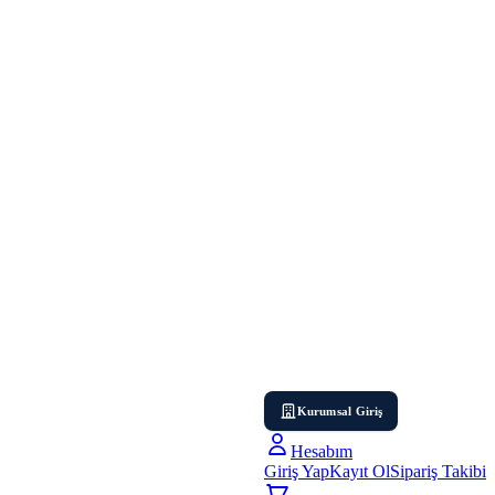
Kurumsal Giriş
Hesabım
Giriş Yap
Kayıt Ol
Sipariş Takibi