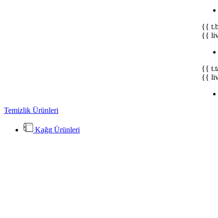
{{ t.
{{ li
{{ t.
{{ li
Temizlik Ürünleri
Kağıt Ürünleri