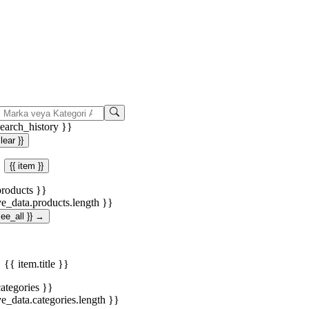
search_history }}
clear }}
{{ item }}
products }}
ve_data.products.length }}
.see_all }} →
{{ item.title }}
categories }}
ve_data.categories.length }}