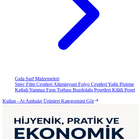
Gıda Sarf Malzemeleri
Streç Film Çeşitleri
Alüminyum Folyo Çeşitleri
Yağlı Pişirme
Kağıdı
Yanmaz Fırın Torbası
Buzdolabı Poşetleri
Kilitli Poşet
Kullan - At Ambalaj Ürünleri Kategorisini Gör