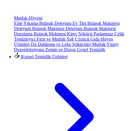
Mutfak Hijyeni
Elde Yıkama Bulaşık Deterjanı
Ev Tipi Bulaşık Makinesi
Deterjanı
Bulaşık Makinesi Deterjanı
Bulaşık Makinesi
Durulama
Bulaşık Makinesi Kireç Sökücü
Paslanmaz Çelik
Temizleyici
Fırın ve Mutfak Yağ Çözücü
Gıda Hijyen
Ürünleri
Ön Daldırma ve Leke Sökücüler
Mutfak Yüzey
Dezenfeksiyonu
Zemin ve Duvar Genel Temizlik
Kişisel Temizlik Ürünleri