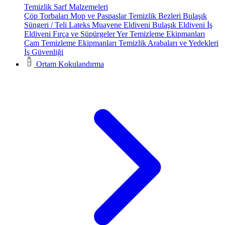
Temizlik Sarf Malzemeleri
Çöp Torbaları
Mop ve Paspaslar
Temizlik Bezleri
Bulaşık
Süngeri / Teli
Lateks Muayene Eldiveni
Bulaşık Eldiveni
İş
Eldiveni
Fırça ve Süpürgeler
Yer Temizleme Ekipmanları
Cam Temizleme Ekipmanları
Temizlik Arabaları ve Yedekleri
İş Güvenliği
Ortam Kokulandırma