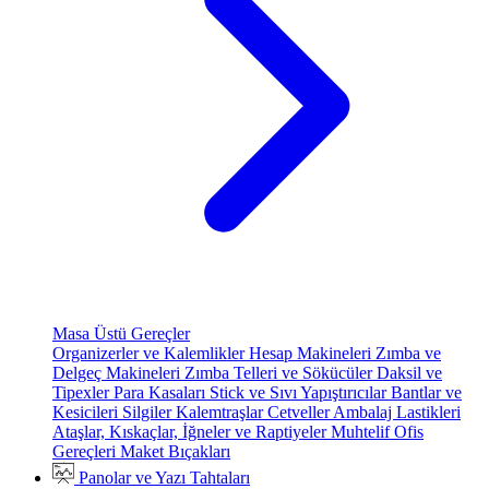
Masa Üstü Gereçler
Organizerler ve Kalemlikler
Hesap Makineleri
Zımba ve
Delgeç Makineleri
Zımba Telleri ve Sökücüler
Daksil ve
Tipexler
Para Kasaları
Stick ve Sıvı Yapıştırıcılar
Bantlar ve
Kesicileri
Silgiler
Kalemtraşlar
Cetveller
Ambalaj Lastikleri
Ataşlar, Kıskaçlar, İğneler ve Raptiyeler
Muhtelif Ofis
Gereçleri
Maket Bıçakları
Panolar ve Yazı Tahtaları