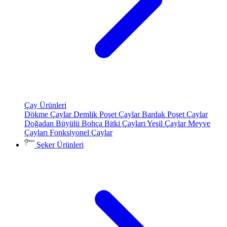
Çay Ürünleri
Dökme Çaylar
Demlik Poşet Çaylar
Bardak Poşet Çaylar
Doğadan Büyülü Bohça
Bitki Çayları
Yeşil Çaylar
Meyve
Çayları
Fonksiyonel Çaylar
Şeker Ürünleri