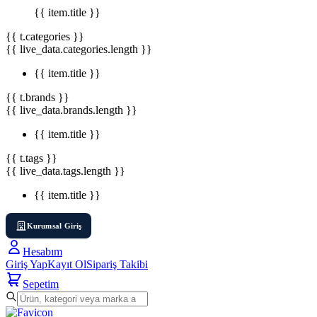
{{ item.title }}
{{ t.categories }}
{{ live_data.categories.length }}
{{ item.title }}
{{ t.brands }}
{{ live_data.brands.length }}
{{ item.title }}
{{ t.tags }}
{{ live_data.tags.length }}
{{ item.title }}
Kurumsal Giriş
Hesabım
Giriş Yap
Kayıt Ol
Sipariş Takibi
Sepetim