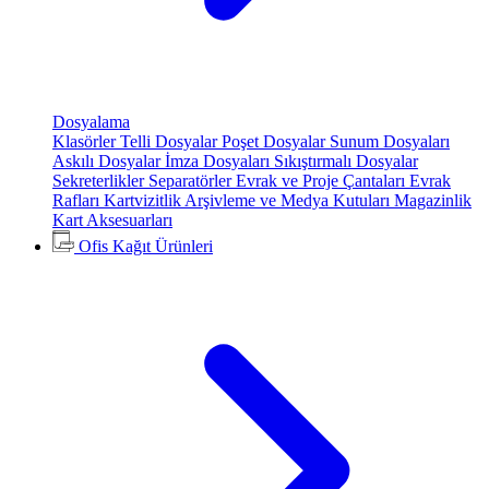
Dosyalama
Klasörler
Telli Dosyalar
Poşet Dosyalar
Sunum Dosyaları
Askılı Dosyalar
İmza Dosyaları
Sıkıştırmalı Dosyalar
Sekreterlikler
Separatörler
Evrak ve Proje Çantaları
Evrak
Rafları
Kartvizitlik
Arşivleme ve Medya Kutuları
Magazinlik
Kart Aksesuarları
Ofis Kağıt Ürünleri