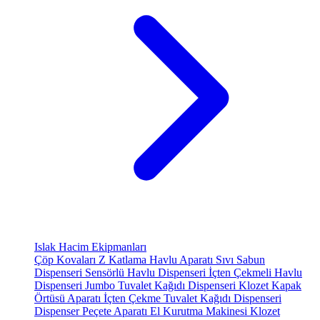
Islak Hacim Ekipmanları
Çöp Kovaları
Z Katlama Havlu Aparatı
Sıvı Sabun
Dispenseri
Sensörlü Havlu Dispenseri
İçten Çekmeli Havlu
Dispenseri
Jumbo Tuvalet Kağıdı Dispenseri
Klozet Kapak
Örtüsü Aparatı
İçten Çekme Tuvalet Kağıdı Dispenseri
Dispenser Peçete Aparatı
El Kurutma Makinesi
Klozet