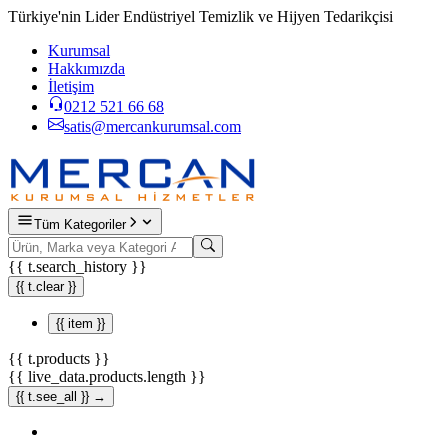
Türkiye'nin Lider Endüstriyel Temizlik ve Hijyen Tedarikçisi
Kurumsal
Hakkımızda
İletişim
0212 521 66 68
satis@mercankurumsal.com
Tüm Kategoriler
{{ t.search_history }}
{{ t.clear }}
{{ item }}
{{ t.products }}
{{ live_data.products.length }}
{{ t.see_all }} →