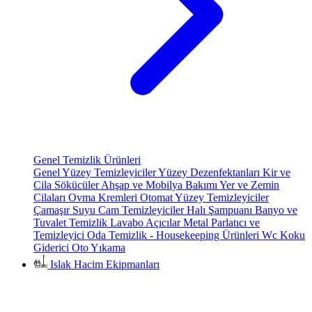
Genel Temizlik Ürünleri
Genel Yüzey Temizleyiciler
Yüzey Dezenfektanları
Kir ve
Cila Sökücüler
Ahşap ve Mobilya Bakımı
Yer ve Zemin
Cilaları
Ovma Kremleri
Otomat Yüzey Temizleyiciler
Çamaşır Suyu
Cam Temizleyiciler
Halı Şampuanı
Banyo ve
Tuvalet Temizlik
Lavabo Açıcılar
Metal Parlatıcı ve
Temizleyici
Oda Temizlik - Housekeeping Ürünleri
Wc Koku
Giderici
Oto Yıkama
Islak Hacim Ekipmanları