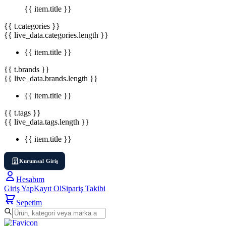
{{ item.title }}
{{ t.categories }}
{{ live_data.categories.length }}
{{ item.title }}
{{ t.brands }}
{{ live_data.brands.length }}
{{ item.title }}
{{ t.tags }}
{{ live_data.tags.length }}
{{ item.title }}
Kurumsal Giriş
Hesabım
Giriş Yap
Kayıt Ol
Sipariş Takibi
Sepetim