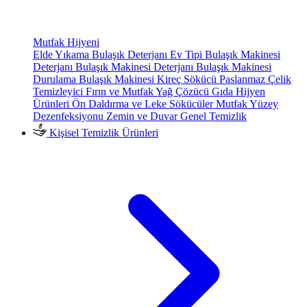
Mutfak Hijyeni
Elde Yıkama Bulaşık Deterjanı
Ev Tipi Bulaşık Makinesi
Deterjanı
Bulaşık Makinesi Deterjanı
Bulaşık Makinesi
Durulama
Bulaşık Makinesi Kireç Sökücü
Paslanmaz Çelik
Temizleyici
Fırın ve Mutfak Yağ Çözücü
Gıda Hijyen
Ürünleri
Ön Daldırma ve Leke Sökücüler
Mutfak Yüzey
Dezenfeksiyonu
Zemin ve Duvar Genel Temizlik
Kişisel Temizlik Ürünleri