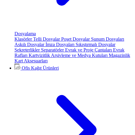
Dosyalama
Klasörler
Telli Dosyalar
Poşet Dosyalar
Sunum Dosyaları
Askılı Dosyalar
İmza Dosyaları
Sıkıştırmalı Dosyalar
Sekreterlikler
Separatörler
Evrak ve Proje Çantaları
Evrak
Rafları
Kartvizitlik
Arşivleme ve Medya Kutuları
Magazinlik
Kart Aksesuarları
Ofis Kağıt Ürünleri