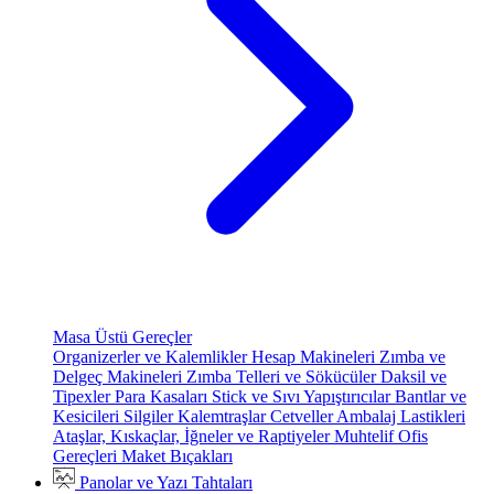
Masa Üstü Gereçler
Organizerler ve Kalemlikler
Hesap Makineleri
Zımba ve
Delgeç Makineleri
Zımba Telleri ve Sökücüler
Daksil ve
Tipexler
Para Kasaları
Stick ve Sıvı Yapıştırıcılar
Bantlar ve
Kesicileri
Silgiler
Kalemtraşlar
Cetveller
Ambalaj Lastikleri
Ataşlar, Kıskaçlar, İğneler ve Raptiyeler
Muhtelif Ofis
Gereçleri
Maket Bıçakları
Panolar ve Yazı Tahtaları