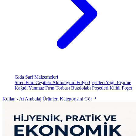
Gıda Sarf Malzemeleri
Streç Film Çeşitleri
Alüminyum Folyo Çeşitleri
Yağlı Pişirme
Kağıdı
Yanmaz Fırın Torbası
Buzdolabı Poşetleri
Kilitli Poşet
Kullan - At Ambalaj Ürünleri Kategorisini Gör