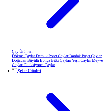
Çay Ürünleri
Dökme Çaylar
Demlik Poşet Çaylar
Bardak Poşet Çaylar
Doğadan Büyülü Bohça
Bitki Çayları
Yeşil Çaylar
Meyve
Çayları
Fonksiyonel Çaylar
Şeker Ürünleri