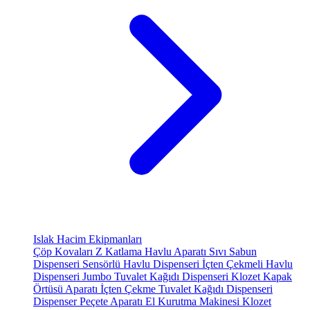
Islak Hacim Ekipmanları
Çöp Kovaları
Z Katlama Havlu Aparatı
Sıvı Sabun
Dispenseri
Sensörlü Havlu Dispenseri
İçten Çekmeli Havlu
Dispenseri
Jumbo Tuvalet Kağıdı Dispenseri
Klozet Kapak
Örtüsü Aparatı
İçten Çekme Tuvalet Kağıdı Dispenseri
Dispenser Peçete Aparatı
El Kurutma Makinesi
Klozet