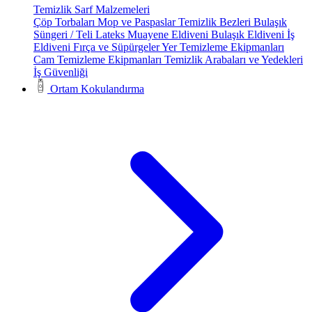
Temizlik Sarf Malzemeleri
Çöp Torbaları
Mop ve Paspaslar
Temizlik Bezleri
Bulaşık
Süngeri / Teli
Lateks Muayene Eldiveni
Bulaşık Eldiveni
İş
Eldiveni
Fırça ve Süpürgeler
Yer Temizleme Ekipmanları
Cam Temizleme Ekipmanları
Temizlik Arabaları ve Yedekleri
İş Güvenliği
Ortam Kokulandırma