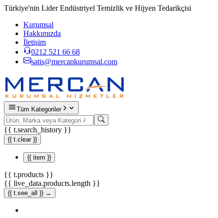
Türkiye'nin Lider Endüstriyel Temizlik ve Hijyen Tedarikçisi
Kurumsal
Hakkımızda
İletişim
0212 521 66 68
satis@mercankurumsal.com
Tüm Kategoriler
{{ t.search_history }}
{{ t.clear }}
{{ item }}
{{ t.products }}
{{ live_data.products.length }}
{{ t.see_all }} →