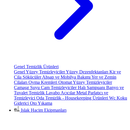
Genel Temizlik Ürünleri
Genel Yüzey Temizleyiciler
Yüzey Dezenfektanları
Kir ve
Cila Sökücüler
Ahşap ve Mobilya Bakımı
Yer ve Zemin
Cilaları
Ovma Kremleri
Otomat Yüzey Temizleyiciler
Çamaşır Suyu
Cam Temizleyiciler
Halı Şampuanı
Banyo ve
Tuvalet Temizlik
Lavabo Açıcılar
Metal Parlatıcı ve
Temizleyici
Oda Temizlik - Housekeeping Ürünleri
Wc Koku
Giderici
Oto Yıkama
Islak Hacim Ekipmanları