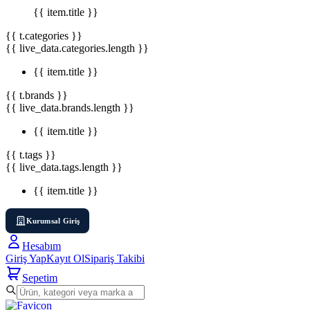
{{ item.title }}
{{ t.categories }}
{{ live_data.categories.length }}
{{ item.title }}
{{ t.brands }}
{{ live_data.brands.length }}
{{ item.title }}
{{ t.tags }}
{{ live_data.tags.length }}
{{ item.title }}
Kurumsal Giriş
Hesabım
Giriş Yap
Kayıt Ol
Sipariş Takibi
Sepetim