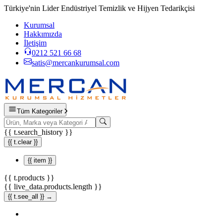
Türkiye'nin Lider Endüstriyel Temizlik ve Hijyen Tedarikçisi
Kurumsal
Hakkımızda
İletişim
0212 521 66 68
satis@mercankurumsal.com
Tüm Kategoriler
{{ t.search_history }}
{{ t.clear }}
{{ item }}
{{ t.products }}
{{ live_data.products.length }}
{{ t.see_all }} →