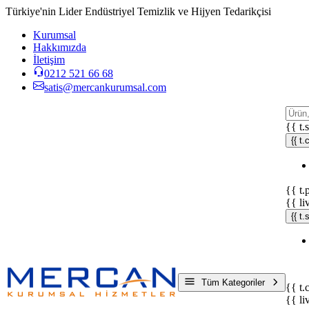
Türkiye'nin Lider Endüstriyel Temizlik ve Hijyen Tedarikçisi
Kurumsal
Hakkımızda
İletişim
0212 521 66 68
satis@mercankurumsal.com
{{ t.
{{ t.
{{ t.
{{ li
{{ t
Tüm Kategoriler
{{ t.
{{ li