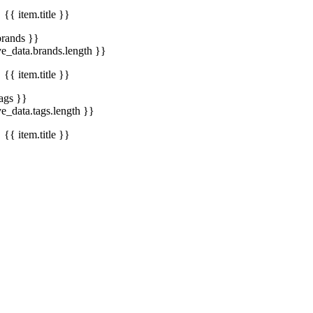
{{ item.title }}
brands }}
ve_data.brands.length }}
{{ item.title }}
tags }}
ve_data.tags.length }}
{{ item.title }}