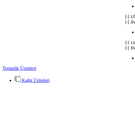
{{ t.
{{ li
{{ t.
{{ li
Temizlik Ürünleri
Kağıt Ürünleri