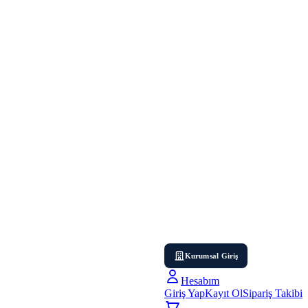
Kurumsal Giriş
Hesabım
Giriş Yap
Kayıt Ol
Sipariş Takibi