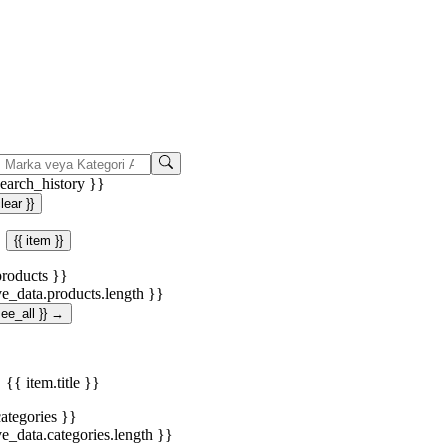
search_history }}
clear }}
{{ item }}
products }}
ve_data.products.length }}
.see_all }} →
{{ item.title }}
categories }}
ve_data.categories.length }}