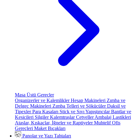
Masa Üstü Gereçler
Organizerler ve Kalemlikler
Hesap Makineleri
Zımba ve
Delgeç Makineleri
Zımba Telleri ve Sökücüler
Daksil ve
Tipexler
Para Kasaları
Stick ve Sıvı Yapıştırıcılar
Bantlar ve
Kesicileri
Silgiler
Kalemtraşlar
Cetveller
Ambalaj Lastikleri
Ataşlar, Kıskaçlar, İğneler ve Raptiyeler
Muhtelif Ofis
Gereçleri
Maket Bıçakları
Panolar ve Yazı Tahtaları