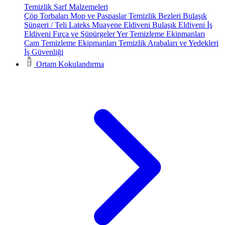
Temizlik Sarf Malzemeleri
Çöp Torbaları
Mop ve Paspaslar
Temizlik Bezleri
Bulaşık
Süngeri / Teli
Lateks Muayene Eldiveni
Bulaşık Eldiveni
İş
Eldiveni
Fırça ve Süpürgeler
Yer Temizleme Ekipmanları
Cam Temizleme Ekipmanları
Temizlik Arabaları ve Yedekleri
İş Güvenliği
Ortam Kokulandırma