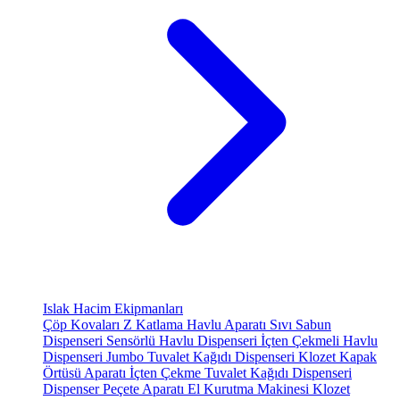
Islak Hacim Ekipmanları
Çöp Kovaları
Z Katlama Havlu Aparatı
Sıvı Sabun
Dispenseri
Sensörlü Havlu Dispenseri
İçten Çekmeli Havlu
Dispenseri
Jumbo Tuvalet Kağıdı Dispenseri
Klozet Kapak
Örtüsü Aparatı
İçten Çekme Tuvalet Kağıdı Dispenseri
Dispenser Peçete Aparatı
El Kurutma Makinesi
Klozet