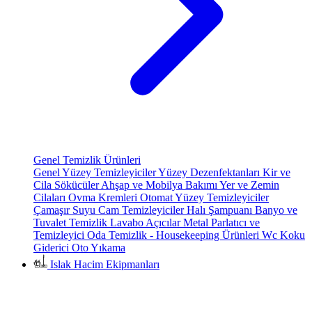
Genel Temizlik Ürünleri
Genel Yüzey Temizleyiciler
Yüzey Dezenfektanları
Kir ve
Cila Sökücüler
Ahşap ve Mobilya Bakımı
Yer ve Zemin
Cilaları
Ovma Kremleri
Otomat Yüzey Temizleyiciler
Çamaşır Suyu
Cam Temizleyiciler
Halı Şampuanı
Banyo ve
Tuvalet Temizlik
Lavabo Açıcılar
Metal Parlatıcı ve
Temizleyici
Oda Temizlik - Housekeeping Ürünleri
Wc Koku
Giderici
Oto Yıkama
Islak Hacim Ekipmanları