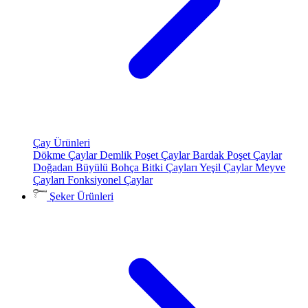
Çay Ürünleri
Dökme Çaylar
Demlik Poşet Çaylar
Bardak Poşet Çaylar
Doğadan Büyülü Bohça
Bitki Çayları
Yeşil Çaylar
Meyve
Çayları
Fonksiyonel Çaylar
Şeker Ürünleri