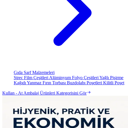
Gıda Sarf Malzemeleri
Streç Film Çeşitleri
Alüminyum Folyo Çeşitleri
Yağlı Pişirme
Kağıdı
Yanmaz Fırın Torbası
Buzdolabı Poşetleri
Kilitli Poşet
Kullan - At Ambalaj Ürünleri Kategorisini Gör