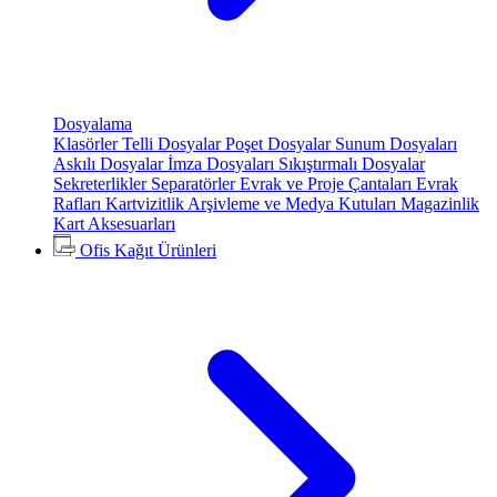
Dosyalama
Klasörler
Telli Dosyalar
Poşet Dosyalar
Sunum Dosyaları
Askılı Dosyalar
İmza Dosyaları
Sıkıştırmalı Dosyalar
Sekreterlikler
Separatörler
Evrak ve Proje Çantaları
Evrak
Rafları
Kartvizitlik
Arşivleme ve Medya Kutuları
Magazinlik
Kart Aksesuarları
Ofis Kağıt Ürünleri