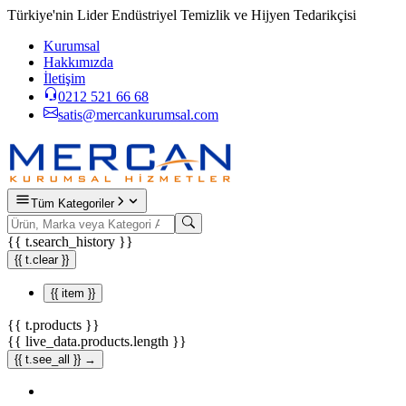
Türkiye'nin Lider Endüstriyel Temizlik ve Hijyen Tedarikçisi
Kurumsal
Hakkımızda
İletişim
0212 521 66 68
satis@mercankurumsal.com
Tüm Kategoriler
{{ t.search_history }}
{{ t.clear }}
{{ item }}
{{ t.products }}
{{ live_data.products.length }}
{{ t.see_all }} →