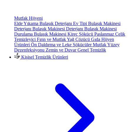
Mutfak Hijyeni
Elde Yıkama Bulaşık Deterjanı
Ev Tipi Bulaşık Makinesi
Deterjanı
Bulaşık Makinesi Deterjanı
Bulaşık Makinesi
Durulama
Bulaşık Makinesi Kireç Sökücü
Paslanmaz Çelik
Temizleyici
Fırın ve Mutfak Yağ Çözücü
Gıda Hijyen
Ürünleri
Ön Daldırma ve Leke Sökücüler
Mutfak Yüzey
Dezenfeksiyonu
Zemin ve Duvar Genel Temizlik
Kişisel Temizlik Ürünleri