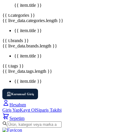
{{ item.title }}
{{ t.categories }}
{{ live_data.categories.length }}
{{ item.title }}
{{ t.brands }}
{{ live_data.brands.length }}
{{ item.title }}
{{ t.tags }}
{{ live_data.tags.length }}
{{ item.title }}
Kurumsal Giriş
Hesabım
Giriş Yap
Kayıt Ol
Sipariş Takibi
Sepetim