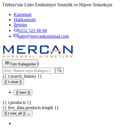
Türkiye'nin Lider Endüstriyel Temizlik ve Hijyen Tedarikçisi
Kurumsal
Hakkımızda
İletişim
0212 521 66 68
satis@mercankurumsal.com
Tüm Kategoriler
{{ t.search_history }}
{{ t.clear }}
{{ item }}
{{ t.products }}
{{ live_data.products.length }}
{{ t.see_all }} →