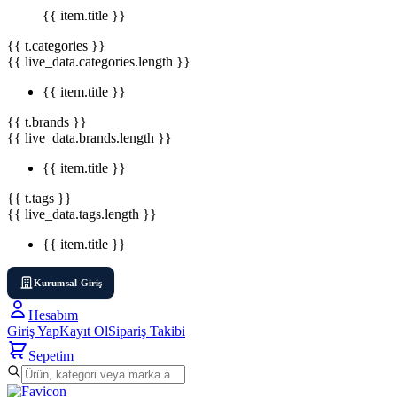
{{ item.title }}
{{ t.categories }}
{{ live_data.categories.length }}
{{ item.title }}
{{ t.brands }}
{{ live_data.brands.length }}
{{ item.title }}
{{ t.tags }}
{{ live_data.tags.length }}
{{ item.title }}
Kurumsal Giriş
Hesabım
Giriş Yap
Kayıt Ol
Sipariş Takibi
Sepetim