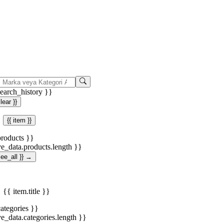
search_history }}
clear }}
{{ item }}
products }}
ve_data.products.length }}
.see_all }} →
{{ item.title }}
categories }}
ve_data.categories.length }}