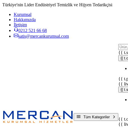
Türkiye'nin Lider Endüstriyel Temizlik ve Hijyen Tedarikçisi
Kurumsal
Hakkımızda
İletişim
0212 521 66 68
satis@mercankurumsal.com
{{ t.
{{ t.
{{ t.
{{ li
{{ t
Tüm Kategoriler
{{ t.
{{ li