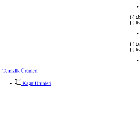
{{ t.
{{ li
{{ t.
{{ li
Temizlik Ürünleri
Kağıt Ürünleri