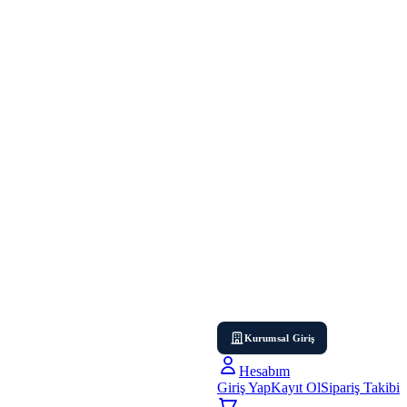
Kurumsal Giriş
Hesabım
Giriş Yap
Kayıt Ol
Sipariş Takibi