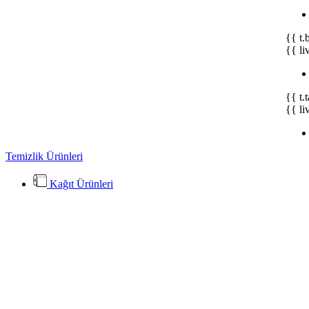
{{ t.
{{ li
{{ t.
{{ li
Temizlik Ürünleri
Kağıt Ürünleri