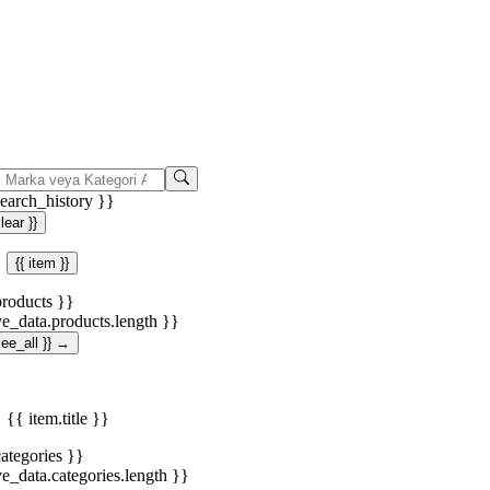
search_history }}
clear }}
{{ item }}
products }}
ve_data.products.length }}
.see_all }} →
{{ item.title }}
categories }}
ve_data.categories.length }}