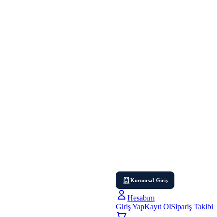
Kurumsal Giriş
Hesabım
Giriş Yap
Kayıt Ol
Sipariş Takibi